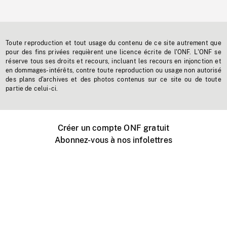
Toute reproduction et tout usage du contenu de ce site autrement que
pour des fins privées requièrent une licence écrite de l'ONF. L'ONF se
réserve tous ses droits et recours, incluant les recours en injonction et
en dommages-intérêts, contre toute reproduction ou usage non autorisé
des plans d'archives et des photos contenus sur ce site ou de toute
partie de celui-ci.
Créer un compte ONF gratuit
Abonnez-vous à nos infolettres
Événements ONF près de chez vous
Créer avec l’ONF
Organiser une projection publique
À propos de ce site
Centre d'aide