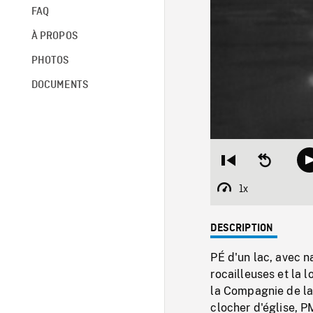
FAQ
À PROPOS
PHOTOS
DOCUMENTS
Restart
Seek
from
backward
beginning
10
1x
Playback
seconds
Rate
DESCRIPTION
PÉ d'un lac, avec na
rocailleuses et la
la Compagnie de la
clocher d'église, P