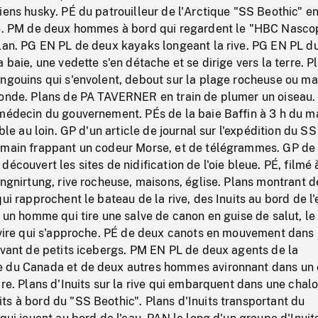
iens husky. PÉ du patrouilleur de l'Arctique "SS Beothic" e
ge. PM de deux hommes à bord qui regardent le "HBC Nasco
plan. PG EN PL de deux kayaks longeant la rive. PG EN PL d
 baie, une vedette s'en détache et se dirige vers la terre. P
ingouins qui s'envolent, debout sur la plage rocheuse ou m
fonde. Plans de PA TAVERNER en train de plumer un oiseau.
médecin du gouvernement. PÉs de la baie Baffin à 3 h du ma
ible au loin. GP d'un article de journal sur l'expédition du SS
 main frappant un codeur Morse, et de télégrammes. GP de 
écouvert les sites de nidification de l'oie bleue. PÉ, filmé 
angnirtung, rive rocheuse, maisons, église. Plans montrant d
ui rapprochent le bateau de la rive, des Inuits au bord de l'
, un homme qui tire une salve de canon en guise de salut, l
avire qui s'approche. PÉ de deux canots en mouvement dans 
evant de petits icebergs. PM EN PL de deux agents de la
e du Canada et de deux autres hommes avironnant dans un
ire. Plans d'Inuits sur la rive qui embarquent dans une chal
s à bord du "SS Beothic". Plans d'Inuits transportant du