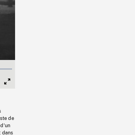
Full
Screen
s
oste de
 d'un
t dans