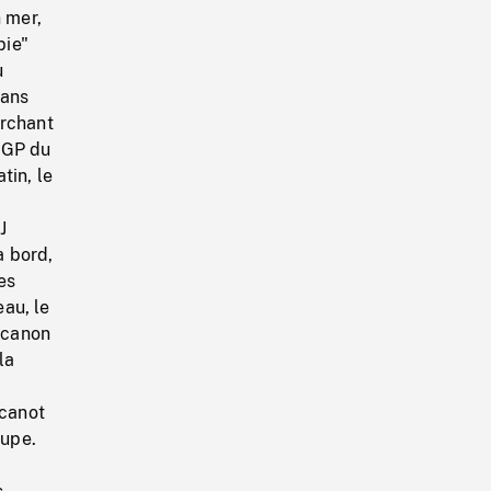
n mer,
pie"
u
lans
archant
 GP du
tin, le
J
à bord,
es
eau, le
e canon
la
 canot
oupe.