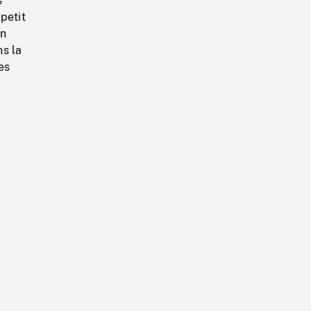
s
petit
un
s la
es