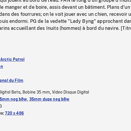
 qui jouent au bord de l'eau. PAN le long d'un groupe d'Inuit
e manger et de boire, assis devant un bâtiment. Plans d'un 
ans des fourrures; on le voit jouer avec un chien, recevoir 
 puis endormi. PG de la vedette "Lady Byng" approchant dan
rins accueillant des Inuits (hommes) à bord du navire. [Titr
:
Arctic Patrol
en
ional du Film
Digital Beta
Bobine 35 mm
Video Disque Digital
,
,
5mm neg b&w
,
35mm dupe neg b&w
3
es:
720 x 486