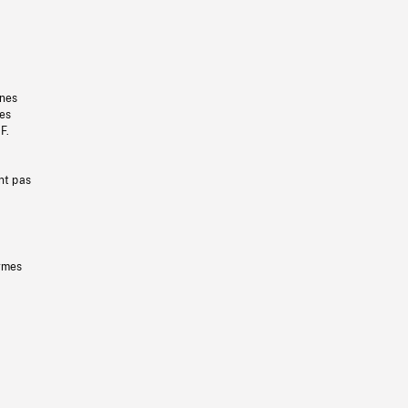
gnes
les
F.
nt pas
ermes