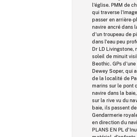
l'église. PMM de ch
qui traverse l'ima
passer en arrière-
navire ancré dans la
d'un troupeau de p
dans l'eau peu pro
Dr LD Livingstone, 
soleil de minuit vis
Beothic. GPs d'une
Dewey Soper, qui a d
de la localité de P
marins sur le pont q
navire dans la baie
sur la rive vu du n
baie, ils passent d
Gendarmerie royal
en direction du nav
PLANS EN PL d'Inuit