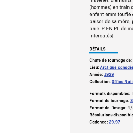
matériel, d'enfants
(hommes) en train d
enfant emmitouflé d
baiser de sa mère,
baie. P EN PL de ma
intercalés]
DÉTAILS
Chute de tournage de
Lieu:
Arctique canadi
Année:
1929
Collection:
Office Nat
Formats disponibles:
Format de tournage:
3
4/
Format de l'image:
Résolutions disponibl
Cadence:
29.97