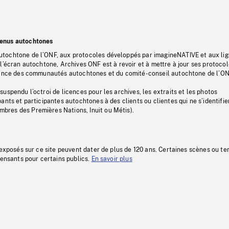
tenus autochtones
tochtone de l’ONF, aux protocoles développés par imagineNATIVE et aux li
l’écran autochtone, Archives ONF est à revoir et à mettre à jour ses protoco
stance des communautés autochtones et du comité-conseil autochtone de l’ON
uspendu l’octroi de licences pour les archives, les extraits et les photos
ants et participantes autochtones à des clients ou clientes qui ne s’identifie
res des Premières Nations, Inuit ou Métis).
 exposés sur ce site peuvent dater de plus de 120 ans. Certaines scènes ou t
fensants pour certains publics.
En savoir plus