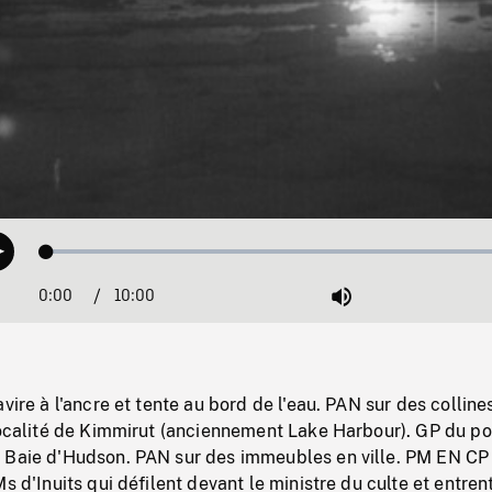
Loaded
:
Play
0.31%
0:00
Current
10:00
Duration
/
Mute
Time
vire à l'ancre et tente au bord de l'eau. PAN sur des colline
 localité de Kimmirut (anciennement Lake Harbour). GP du p
 Baie d'Hudson. PAN sur des immeubles en ville. PM EN CP
Ms d'Inuits qui défilent devant le ministre du culte et entren