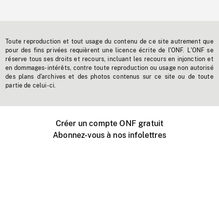
Toute reproduction et tout usage du contenu de ce site autrement que
pour des fins privées requièrent une licence écrite de l'ONF. L'ONF se
réserve tous ses droits et recours, incluant les recours en injonction et
en dommages-intérêts, contre toute reproduction ou usage non autorisé
des plans d'archives et des photos contenus sur ce site ou de toute
partie de celui-ci.
Créer un compte ONF gratuit
Abonnez-vous à nos infolettres
Événements ONF près de chez vous
Créer avec l’ONF
Organiser une projection publique
À propos de ce site
Centre d'aide