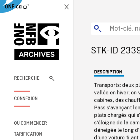
ONF.ca
STK-ID 233
DESCRIPTION
RECHERCHE
Transports: deux pl
vallée en hiver; on 
CONNEXION
cabines, des chauf
Pass s'avançant le
plats chargés qui s
s'éloigne de la ca
OÙ COMMENCER
déneigée le long d
TARIFICATION
d'une voiture filan