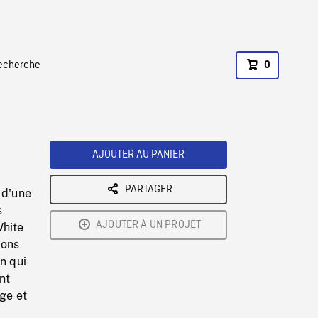
recherche
0
AJOUTER AU PANIER
PARTAGER
 d'une
s
AJOUTER À UN PROJET
White
gons
n qui
nt
ge et