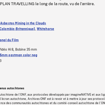
PLAN TRAVELLING le long de la route, vu de l'arrière.
:
Asbestos Mining in the Clouds
(Colombie-Britannique)
,
Whitehorse
ional du Film
Vidéo Hi 8
Bobine 35 mm
,
5mm eastman color neg
3
tenus autochtones
tochtone de l’ONF, aux protocoles développés par imagineNATIVE et aux li
l’écran autochtone, Archives ONF est à revoir et à mettre à jour ses protoco
stance des communautés autochtones et du comité-conseil autochtone de l’ON