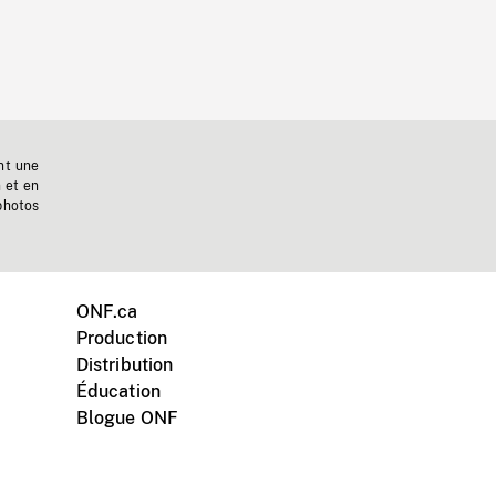
nt une
n et en
photos
ONF.ca
Production
Distribution
Éducation
Blogue ONF