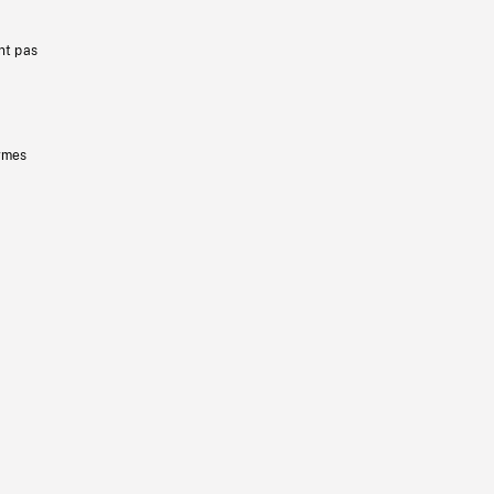
nt pas
ermes