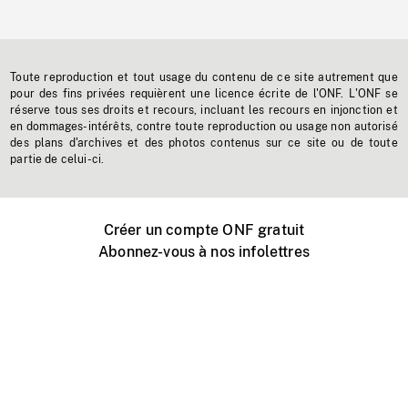
Toute reproduction et tout usage du contenu de ce site autrement que
pour des fins privées requièrent une licence écrite de l'ONF. L'ONF se
réserve tous ses droits et recours, incluant les recours en injonction et
en dommages-intérêts, contre toute reproduction ou usage non autorisé
des plans d'archives et des photos contenus sur ce site ou de toute
partie de celui-ci.
Créer un compte ONF gratuit
Abonnez-vous à nos infolettres
Événements ONF près de chez vous
Créer avec l’ONF
Organiser une projection publique
À propos de ce site
Centre d'aide