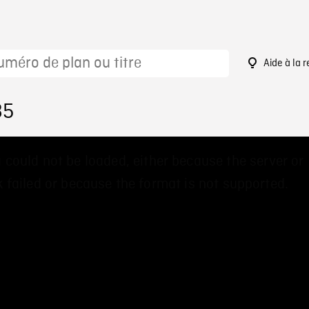
Aide à la 
85
 could not be loaded, either because the server or
 failed or because the format is not supported.