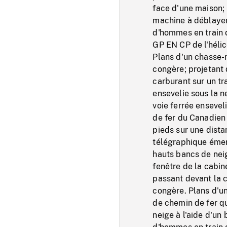
face d'une maison;
machine à déblayer 
d'hommes en train 
GP EN CP de l'hélice
Plans d'un chasse-n
congère; projetant 
carburant sur un t
ensevelie sous la n
voie ferrée ensevel
de fer du Canadien 
pieds sur une dista
télégraphique émer
hauts bancs de neig
fenêtre de la cabin
passant devant la 
congère. Plans d'un
de chemin de fer q
neige à l'aide d'un