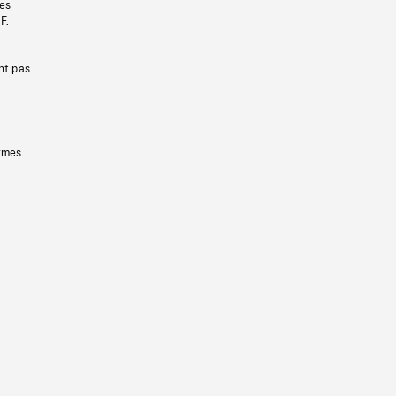
les
F.
nt pas
ermes