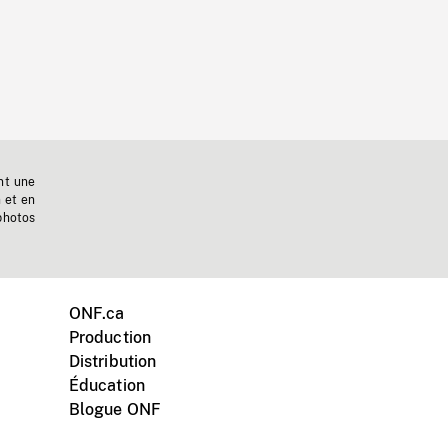
nt une
n et en
photos
ONF.ca
Production
Distribution
Éducation
Blogue ONF