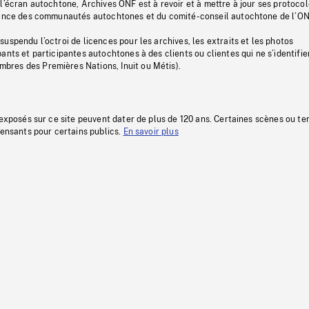
l’écran autochtone, Archives ONF est à revoir et à mettre à jour ses protoco
stance des communautés autochtones et du comité-conseil autochtone de l’ON
uspendu l’octroi de licences pour les archives, les extraits et les photos
ants et participantes autochtones à des clients ou clientes qui ne s’identifie
res des Premières Nations, Inuit ou Métis).
 exposés sur ce site peuvent dater de plus de 120 ans. Certaines scènes ou t
fensants pour certains publics.
En savoir plus