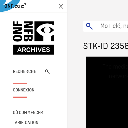
ONF.ca
STK-ID 235
This
The media
is
a
RECHERCHE
network
modal
window.
CONNEXION
OÙ COMMENCER
TARIFICATION