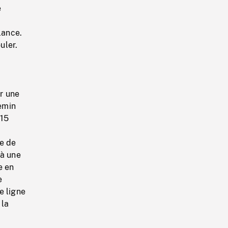
e
lance.
uler.
ur une
hemin
 15
re de
 à une
e en
e
e ligne
 la