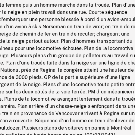
 la femme puis un homme marche dans la trouée. Plan d'un
la neige en plein travail dans une rue. Courte séquence
d'embarquer une personne blessée à bord d'un avion-ambu
 d'un avion à skis Norseman en train de virer; en train de ro
eige de chemin de fer en train de reculer; chargeant une
de la neige partout autour. Plan d'hommes transportant du
raîneau pour une locomotive échouée. Plan de la locomotive
eige. Plusieurs plans d'un groupe de pelleteurs au travail s
ie. Plan d'une trouée faite dans la neige sur une ligne de c
National près de Regina; la congère atteint une hauteur de
nce de 3000 pieds. GP de la partie supérieure d'une ligne
geant de la neige. Plans d'une locomotive toute petite ent
e sur les deux côtés de la voie ferrée. PM d'un mécanicien
e. Plans de la locomotive avançant lentement dans la troué
caméra. Plan arrière d'un chasse-neige s'enfonçant dans un
 train en provenance de Vancouver arrivant à Regina sur un
u'on a rouverte. Séquence d'un homme en train d'enlever de
 bulldozer. Plusieurs plans de voitures en panne à Montréal;