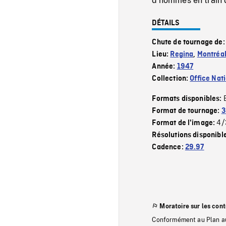
d'hommes en train 
DÉTAILS
Chute de tournage de
Lieu:
Regina
,
Montréa
Année:
1947
Collection:
Office Nat
Formats disponibles:
Format de tournage:
3
4/
Format de l'image:
Résolutions disponibl
Cadence:
29.97
Moratoire sur les con
Conformément au Plan au