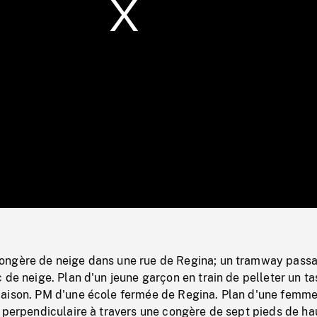
/
Loaded
:
Mute
0%
ongère de neige dans une rue de Regina; un tramway pass
 de neige. Plan d'un jeune garçon en train de pelleter un ta
aison. PM d'une école fermée de Regina. Plan d'une femm
 perpendiculaire à travers une congère de sept pieds de ha