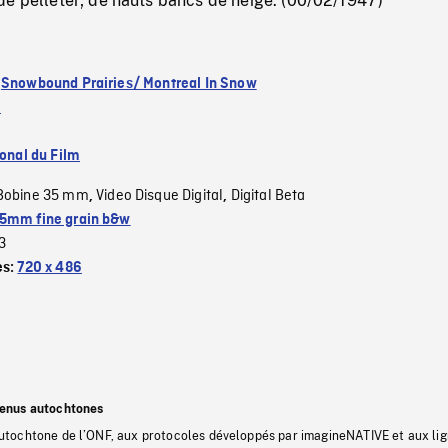
de pelleter; de hauts bancs de neige. (00/02/1947)
:
Snowbound Prairies/ Montreal In Snow
l
ional du Film
Bobine 35 mm
Video Disque Digital
Digital Beta
,
,
5mm fine grain b&w
3
es:
720 x 486
tenus autochtones
tochtone de l’ONF, aux protocoles développés par imagineNATIVE et aux li