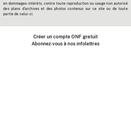
en dommages-intérêts, contre toute reproduction ou usage non autorisé
des plans d'archives et des photos contenus sur ce site ou de toute
partie de celui-ci.
Créer un compte ONF gratuit
Abonnez-vous à nos infolettres
Événements ONF près de chez vous
Créer avec l’ONF
Organiser une projection publique
À propos de ce site
Centre d'aide
Contactez-nous
Espace Média
Emplois