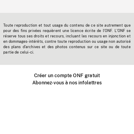
Toute reproduction et tout usage du contenu de ce site autrement que
pour des fins privées requièrent une licence écrite de l'ONF. L'ONF se
réserve tous ses droits et recours, incluant les recours en injonction et
en dommages-intérêts, contre toute reproduction ou usage non autorisé
des plans d'archives et des photos contenus sur ce site ou de toute
partie de celui-ci.
Créer un compte ONF gratuit
Abonnez-vous à nos infolettres
Événements ONF près de chez vous
Créer avec l’ONF
Organiser une projection publique
À propos de ce site
Centre d'aide