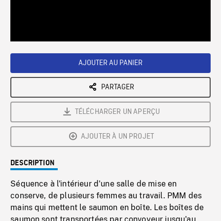
/
Loaded
:
Playback
0%
Rate
AJOUTER AU PANIER
PARTAGER
TÉLÉCHARGER UN APERÇU
AJOUTER À UN PROJET
DESCRIPTION
Séquence à l'intérieur d'une salle de mise en
conserve, de plusieurs femmes au travail. PMM des
mains qui mettent le saumon en boîte. Les boîtes de
saumon sont transportées par convoyeur jusqu'au