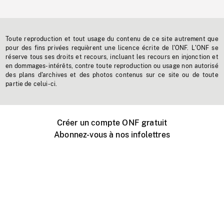
Toute reproduction et tout usage du contenu de ce site autrement que
pour des fins privées requièrent une licence écrite de l'ONF. L'ONF se
réserve tous ses droits et recours, incluant les recours en injonction et
en dommages-intérêts, contre toute reproduction ou usage non autorisé
des plans d'archives et des photos contenus sur ce site ou de toute
partie de celui-ci.
Créer un compte ONF gratuit
Abonnez-vous à nos infolettres
Événements ONF près de chez vous
Créer avec l’ONF
Organiser une projection publique
À propos de ce site
Centre d'aide