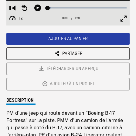
Loaded
:
Restart
Seek
Play
3.80%
from
backward
1x
0:00
Current
1:20
Duration
/
beginning
10
Playback
Full
Time
seconds
Rate
Scree
AJOUTER AU PANIER
PARTAGER
TÉLÉCHARGER UN APERÇU
AJOUTER À UN PROJET
DESCRIPTION
PM d'une jeep qui roule devant un "Boeing B-17
Fortress" sur la piste. PMM d'un camion de l'armée
qui passe à côté du B-17, avec un camion-citerne à
l'arrière-plan. PR d'un avion B-24 Libérator roulant