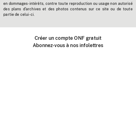
en dommages-intérêts, contre toute reproduction ou usage non autorisé
des plans d'archives et des photos contenus sur ce site ou de toute
partie de celui-ci.
Créer un compte ONF gratuit
Abonnez-vous à nos infolettres
Événements ONF près de chez vous
Créer avec l’ONF
Organiser une projection publique
À propos de ce site
Centre d'aide
Contactez-nous
Espace Média
Emplois