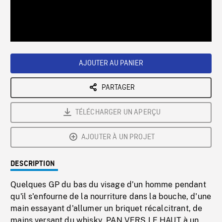
/
Loaded
:
Playback
0%
Rate
AJOUTER AU PANIER
PARTAGER
TÉLÉCHARGER UN APERÇU
AJOUTER À UN PROJET
DESCRIPTION
Quelques GP du bas du visage d'un homme pendant
qu'il s'enfourne de la nourriture dans la bouche, d'une
main essayant d'allumer un briquet récalcitrant, de
mains versant du whisky, PAN VERS LE HAUT à un