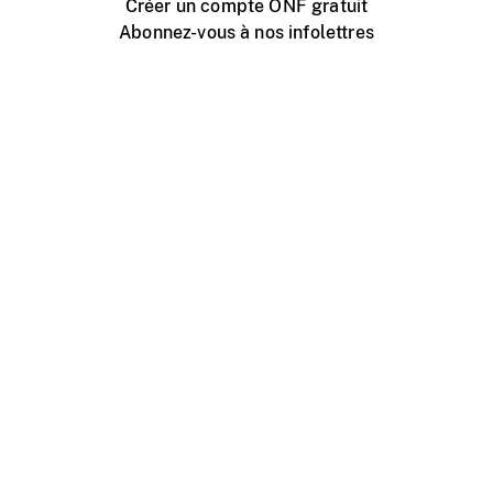
Créer un compte ONF gratuit
Abonnez-vous à nos infolettres
Événements ONF près de chez vous
Créer avec l’ONF
Organiser une projection publique
À propos de ce site
Centre d'aide
Contactez-nous
Espace Média
Emplois
ONF.ca
Production
Distribution
Éducation
Blogue ONF