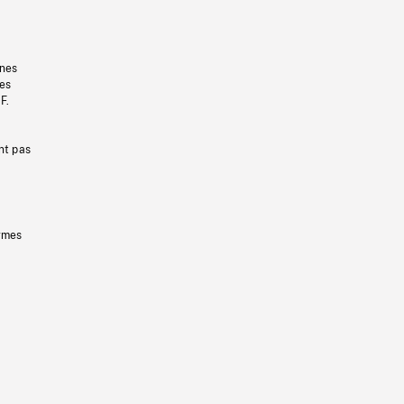
gnes
les
F.
nt pas
ermes