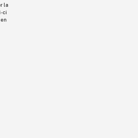
r la
-ci
 en