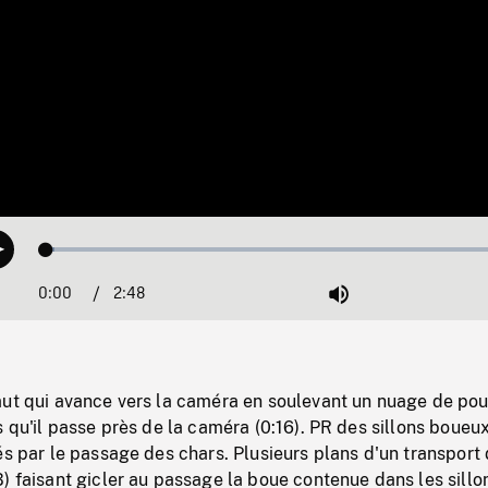
Loaded
:
Play
1.65%
0:00
Current
2:48
Duration
/
Mute
Time
aut qui avance vers la caméra en soulevant un nuage de pou
s qu'il passe près de la caméra (0:16). PR des sillons boueu
és par le passage des chars. Plusieurs plans d'un transport
) faisant gicler au passage la boue contenue dans les sillo