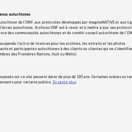
tenus autochtones
tochtone de l’ONF, aux protocoles développés par imagineNATIVE et aux li
l’écran autochtone, Archives ONF est à revoir et à mettre à jour ses protoco
stance des communautés autochtones et du comité-conseil autochtone de l’ON
uspendu l’octroi de licences pour les archives, les extraits et les photos
ants et participantes autochtones à des clients ou clientes qui ne s’identifie
res des Premières Nations, Inuit ou Métis).
 exposés sur ce site peuvent dater de plus de 120 ans. Certaines scènes ou t
fensants pour certains publics.
En savoir plus