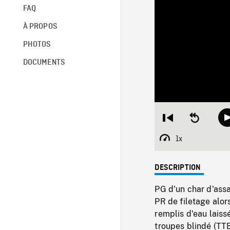
FAQ
À PROPOS
PHOTOS
DOCUMENTS
Restart
Seek
from
backward
beginning
10
1x
Playback
seconds
Rate
DESCRIPTION
PG d'un char d'ass
PR de filetage alor
remplis d'eau laiss
troupes blindé (TTB