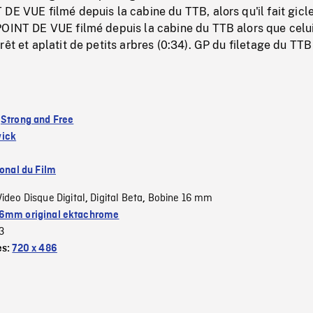
DE VUE filmé depuis la cabine du TTB, alors qu'il fait gicle
POINT DE VUE filmé depuis la cabine du TTB alors que celui
rêt et aplatit de petits arbres (0:34). GP du filetage du TTB
:
Strong and Free
ick
ional du Film
Video Disque Digital
Digital Beta
Bobine 16 mm
,
,
6mm original ektachrome
3
es:
720 x 486