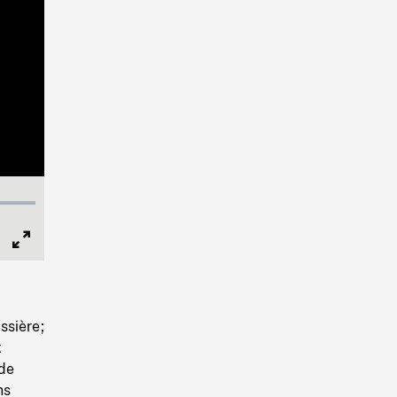
Full
Screen
ssière;
x
 de
ns