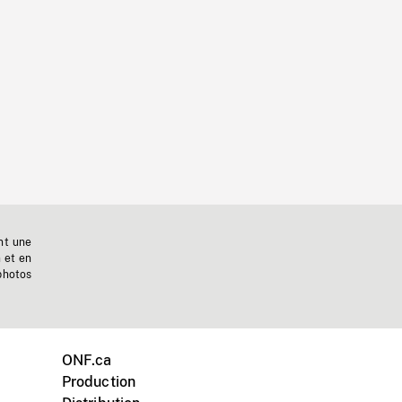
nt une
n et en
photos
ONF.ca
Production