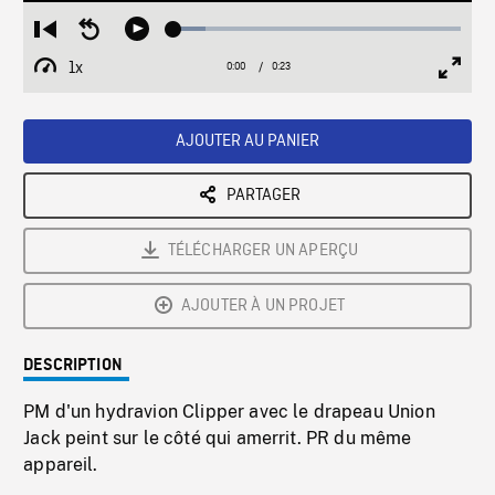
Loaded
:
Restart
Seek
Play
11.22%
from
backward
1x
0:00
Current
0:23
Duration
/
beginning
10
Playback
Full
Time
seconds
Rate
Scree
AJOUTER AU PANIER
PARTAGER
TÉLÉCHARGER UN APERÇU
AJOUTER À UN PROJET
DESCRIPTION
PM d'un hydravion Clipper avec le drapeau Union
Jack peint sur le côté qui amerrit. PR du même
appareil.