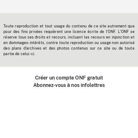
Toute reproduction et tout usage du contenu de ce site autrement que
pour des fins privées requièrent une licence écrite de l'ONF. L'ONF se
réserve tous ses droits et recours, incluant les recours en injonction et
en dommages-intérêts, contre toute reproduction ou usage non autorisé
des plans d'archives et des photos contenus sur ce site ou de toute
partie de celui-ci.
Créer un compte ONF gratuit
Abonnez-vous à nos infolettres
Événements ONF près de chez vous
Créer avec l’ONF
Organiser une projection publique
À propos de ce site
Centre d'aide