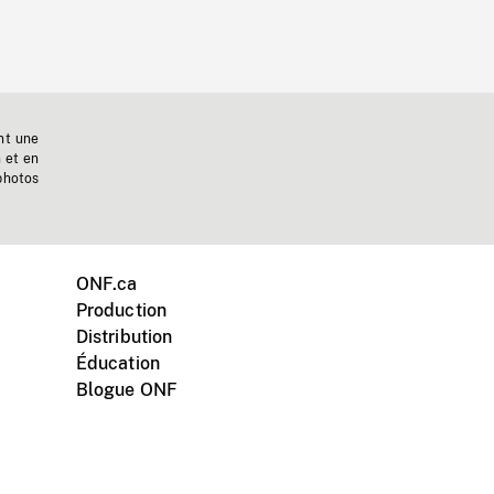
nt une
n et en
photos
ONF.ca
Production
Distribution
Éducation
Blogue ONF