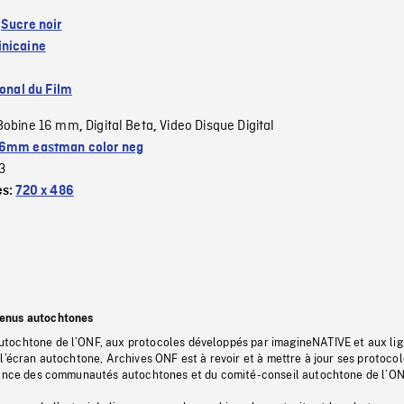
:
Sucre noir
nicaine
ional du Film
Bobine 16 mm
Digital Beta
Video Disque Digital
,
,
6mm eastman color neg
3
es:
720 x 486
tenus autochtones
tochtone de l’ONF, aux protocoles développés par imagineNATIVE et aux li
l’écran autochtone, Archives ONF est à revoir et à mettre à jour ses protoco
stance des communautés autochtones et du comité-conseil autochtone de l’ON