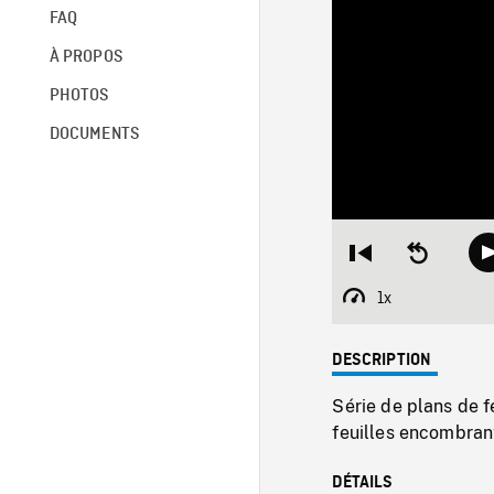
FAQ
À PROPOS
PHOTOS
DOCUMENTS
Restart
Seek
from
backward
beginning
10
1x
Playback
seconds
Rate
DESCRIPTION
Série de plans de f
feuilles encombran
DÉTAILS