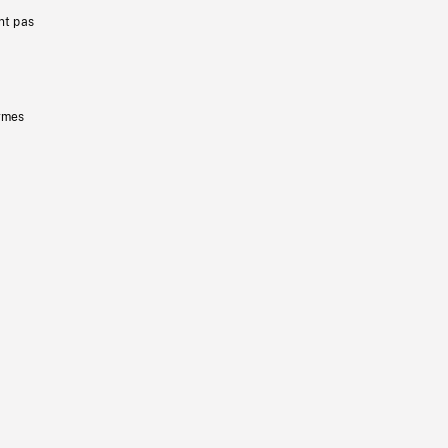
nt pas
ermes