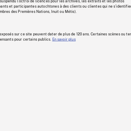
uspendu l’octroi de licences pour les archives, les extraits et les photos
ants et participantes autochtones à des clients ou clientes qui ne s’identifie
res des Premières Nations, Inuit ou Métis).
 exposés sur ce site peuvent dater de plus de 120 ans. Certaines scènes ou t
fensants pour certains publics.
En savoir plus