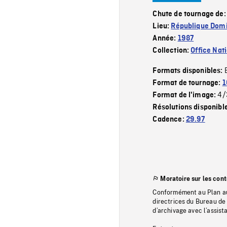
Chute de tournage de
Lieu:
République Domi
Année:
1987
Collection:
Office Nat
Formats disponibles:
Format de tournage:
1
4/
Format de l'image:
Résolutions disponibl
Cadence:
29.97
Moratoire sur les con
Conformément au Plan au
directrices du Bureau de 
d’archivage avec l’assi