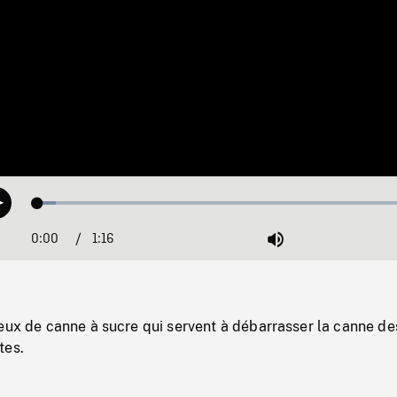
Loaded
:
Play
4.60%
0:00
Current
1:16
Duration
/
Mute
Time
eux de canne à sucre qui servent à débarrasser la canne de
tes.