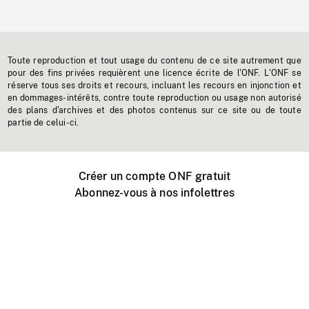
Toute reproduction et tout usage du contenu de ce site autrement que
pour des fins privées requièrent une licence écrite de l'ONF. L'ONF se
réserve tous ses droits et recours, incluant les recours en injonction et
en dommages-intérêts, contre toute reproduction ou usage non autorisé
des plans d'archives et des photos contenus sur ce site ou de toute
partie de celui-ci.
Créer un compte ONF gratuit
Abonnez-vous à nos infolettres
Événements ONF près de chez vous
Créer avec l’ONF
Organiser une projection publique
À propos de ce site
Centre d'aide