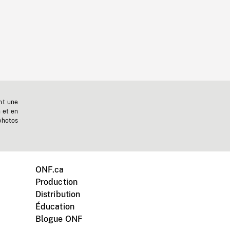
nt une
n et en
photos
ONF.ca
Production
Distribution
Éducation
Blogue ONF