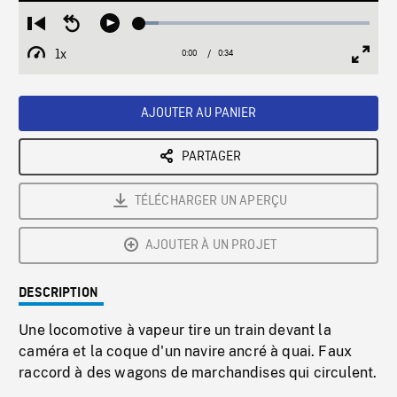
Loaded
:
Restart
Seek
Play
8.44%
from
backward
1x
0:00
Current
0:34
Duration
/
beginning
10
Playback
Full
Time
seconds
Rate
Scree
AJOUTER AU PANIER
PARTAGER
TÉLÉCHARGER UN APERÇU
AJOUTER À UN PROJET
DESCRIPTION
Une locomotive à vapeur tire un train devant la
caméra et la coque d'un navire ancré à quai. Faux
raccord à des wagons de marchandises qui circulent.