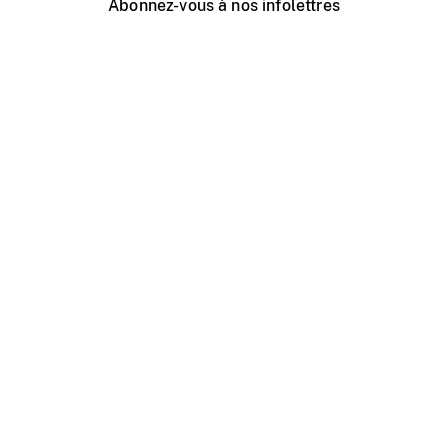
Abonnez-vous à nos infolettres
Événements ONF près de chez vous
Créer avec l’ONF
Organiser une projection publique
À propos de ce site
Centre d'aide
Contactez-nous
Espace Média
Emplois
ONF.ca
Production
Distribution
Éducation
Blogue ONF