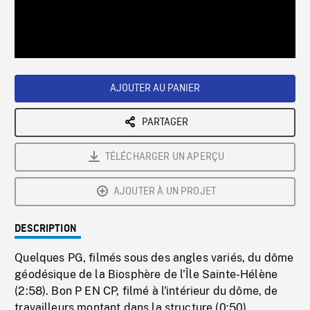
/
Loaded
:
Playback
0%
Rate
AJOUTER AU PANIER
PARTAGER
TÉLÉCHARGER UN APERÇU
AJOUTER À UN PROJET
DESCRIPTION
Quelques PG, filmés sous des angles variés, du dôme
géodésique de la Biosphère de l'Île Sainte-Hélène
(2:58). Bon P EN CP, filmé à l'intérieur du dôme, de
travailleurs montant dans la structure (0:50).