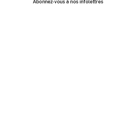
Abonnez-vous à nos infolettres
Événements ONF près de chez vous
Créer avec l’ONF
Organiser une projection publique
À propos de ce site
Centre d'aide
Contactez-nous
Espace Média
Emplois
ONF.ca
Production
Distribution
Éducation
Blogue ONF