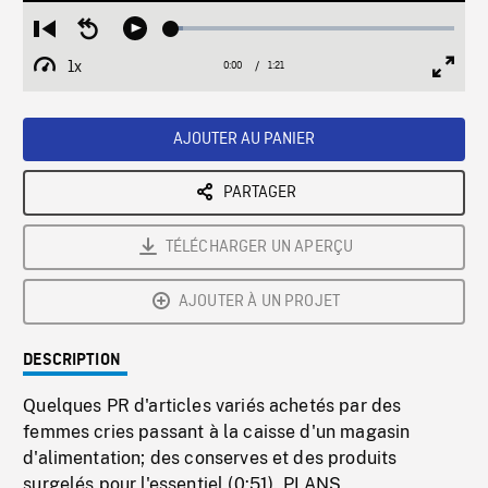
Loaded
:
Restart
Seek
Play
4.35%
from
backward
1x
0:00
Current
1:21
Duration
/
beginning
10
Playback
Full
Time
seconds
Rate
Scree
AJOUTER AU PANIER
PARTAGER
TÉLÉCHARGER UN APERÇU
AJOUTER À UN PROJET
DESCRIPTION
Quelques PR d'articles variés achetés par des
femmes cries passant à la caisse d'un magasin
d'alimentation; des conserves et des produits
surgelés pour l'essentiel (0:51). PLANS