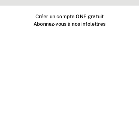
Créer un compte ONF gratuit
Abonnez-vous à nos infolettres
Événements ONF près de chez vous
Créer avec l’ONF
Organiser une projection publique
À propos de ce site
Centre d'aide
Contactez-nous
Espace Média
Emplois
ONF.ca
Production
Distribution