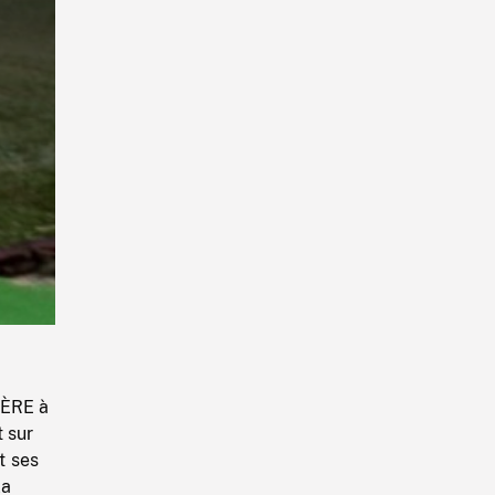
Playback
Rate
IÈRE à
t sur
t ses
la