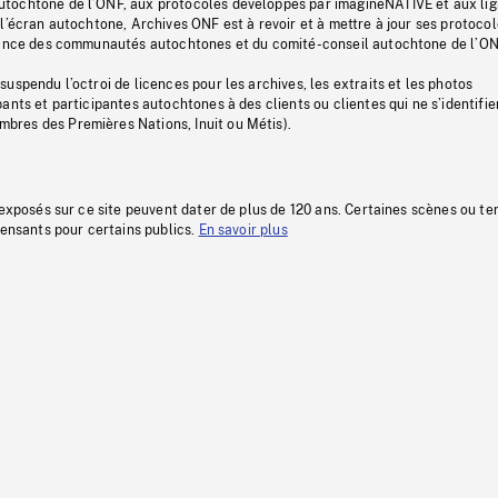
tochtone de l’ONF, aux protocoles développés par imagineNATIVE et aux li
l’écran autochtone, Archives ONF est à revoir et à mettre à jour ses protoco
stance des communautés autochtones et du comité-conseil autochtone de l’ON
uspendu l’octroi de licences pour les archives, les extraits et les photos
ants et participantes autochtones à des clients ou clientes qui ne s’identifie
res des Premières Nations, Inuit ou Métis).
 exposés sur ce site peuvent dater de plus de 120 ans. Certaines scènes ou t
fensants pour certains publics.
En savoir plus