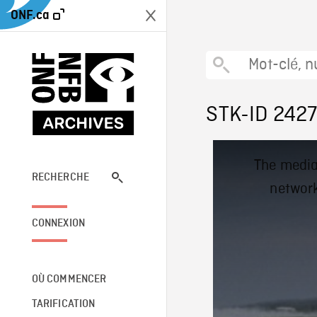
ONF.ca
STK-ID 242
This
The media
is
a
RECHERCHE
network
modal
window.
CONNEXION
OÙ COMMENCER
TARIFICATION