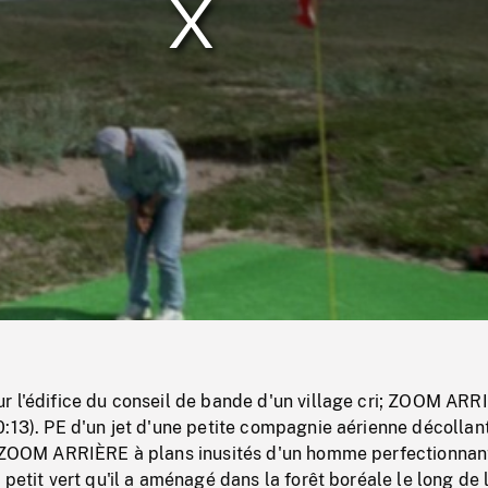
/
Loaded
:
Mute
0%
r l'édifice du conseil de bande d'un village cri; ZOOM ARR
:13). PE d'un jet d'une petite compagnie aérienne décollan
; ZOOM ARRIÈRE à plans inusités d'un homme perfectionnan
 petit vert qu'il a aménagé dans la forêt boréale le long de 