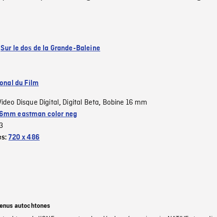
:
Sur le dos de la Grande-Baleine
ional du Film
Video Disque Digital
Digital Beta
Bobine 16 mm
,
,
6mm eastman color neg
3
es:
720 x 486
tenus autochtones