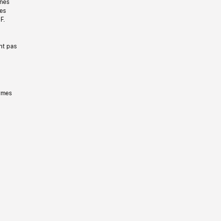
gnes
les
F.
nt pas
ermes