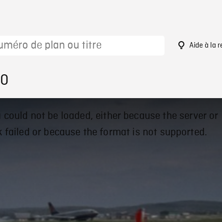
Aide à la 
70
 could not be loaded, either because the server or
 failed or because the format is not supported.