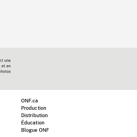
nt une
n et en
photos
ONF.ca
Production
Distribution
Éducation
Blogue ONF