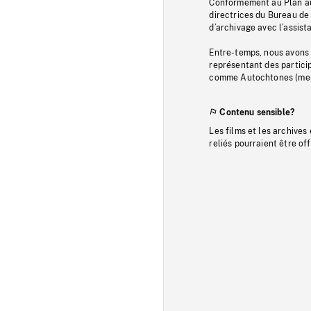
Conformément au Plan au
directrices du Bureau de 
d’archivage avec l’assi
Entre-temps, nous avons s
représentant des particip
comme Autochtones (memb
Contenu sensible?
Les films et les archives
reliés pourraient être of