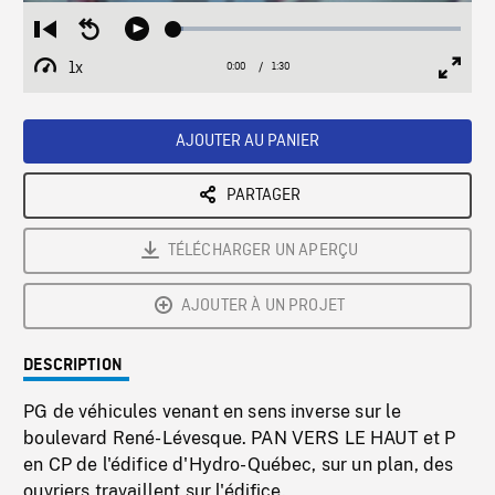
Loaded
:
Restart
Seek
Play
3.36%
from
backward
1x
0:00
Current
1:30
Duration
/
beginning
10
Playback
Full
Time
seconds
Rate
Scree
AJOUTER AU PANIER
PARTAGER
TÉLÉCHARGER UN APERÇU
AJOUTER À UN PROJET
DESCRIPTION
PG de véhicules venant en sens inverse sur le
boulevard René-Lévesque. PAN VERS LE HAUT et P
en CP de l'édifice d'Hydro-Québec, sur un plan, des
ouvriers travaillent sur l'édifice.