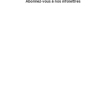
Abonnez-vous à nos infolettres
Événements ONF près de chez vous
Créer avec l’ONF
Organiser une projection publique
À propos de ce site
Centre d'aide
Contactez-nous
Espace Média
Emplois
ONF.ca
Production
Distribution
Éducation
Blogue ONF