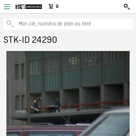
0
STK-ID 24290