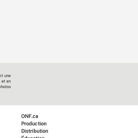
nt une
n et en
photos
ONF.ca
Production
Distribution