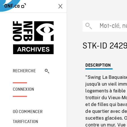
ONF.ca
STK-ID 242
DESCRIPTION
RECHERCHE
"Swing La Baquaise
jusqu'à un vieil im
CONNEXION
logements à faible 
trottoir du Vieux-M
et de filles qui ba
de quartier avec de
OÙ COMMENCER
sucettes glacées. O
TARIFICATION
contre un mur. Vue