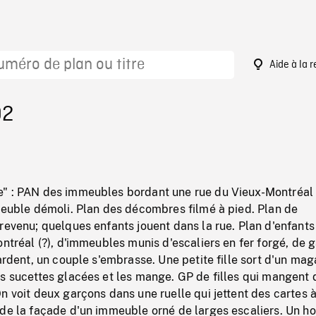
Aide à la 
92
" : PAN des immeubles bordant une rue du Vieux-Montréal 
meuble démoli. Plan des décombres filmé à pied. Plan de
revenu; quelques enfants jouent dans la rue. Plan d'enfants
ontréal (?), d'immeubles munis d'escaliers en fer forgé, de 
vardent, un couple s'embrasse. Une petite fille sort d'un mag
s sucettes glacées et les mange. GP de filles qui mangent 
n voit deux garçons dans une ruelle qui jettent des cartes à
 de la façade d'un immeuble orné de larges escaliers. Un 