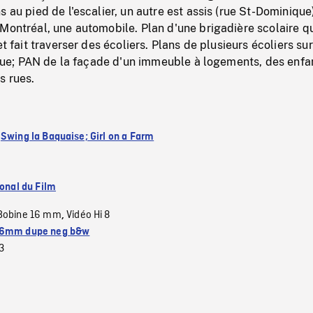
s au pied de l'escalier, un autre est assis (rue St-Dominique
Montréal, une automobile. Plan d'une brigadière scolaire q
et fait traverser des écoliers. Plans de plusieurs écoliers sur
a rue; PAN de la façade d'un immeuble à logements, des enfa
s rues.
:
Swing la Baquaise; Girl on a Farm
ional du Film
Bobine 16 mm
Vidéo Hi 8
,
6mm dupe neg b&w
3