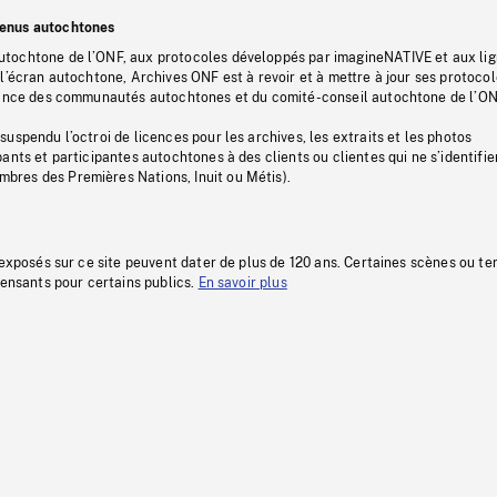
tenus autochtones
tochtone de l’ONF, aux protocoles développés par imagineNATIVE et aux li
l’écran autochtone, Archives ONF est à revoir et à mettre à jour ses protoco
stance des communautés autochtones et du comité-conseil autochtone de l’ON
uspendu l’octroi de licences pour les archives, les extraits et les photos
ants et participantes autochtones à des clients ou clientes qui ne s’identifie
res des Premières Nations, Inuit ou Métis).
 exposés sur ce site peuvent dater de plus de 120 ans. Certaines scènes ou t
fensants pour certains publics.
En savoir plus