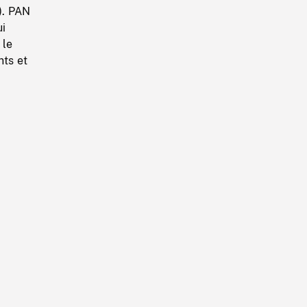
). PAN
ui
 le
nts et