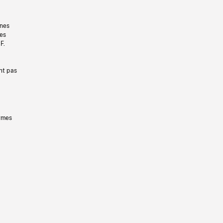
gnes
les
F.
nt pas
ermes