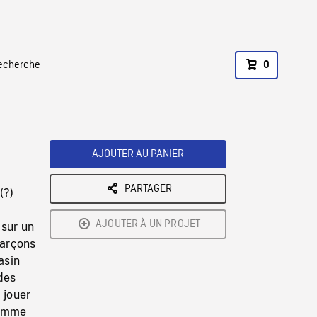
recherche
0
AJOUTER AU PANIER
PARTAGER
(?)
AJOUTER À UN PROJET
 sur un
garçons
asin
des
 jouer
homme