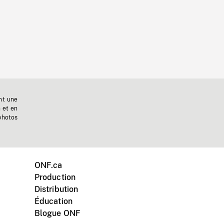
nt une
n et en
photos
ONF.ca
Production
Distribution
Éducation
Blogue ONF