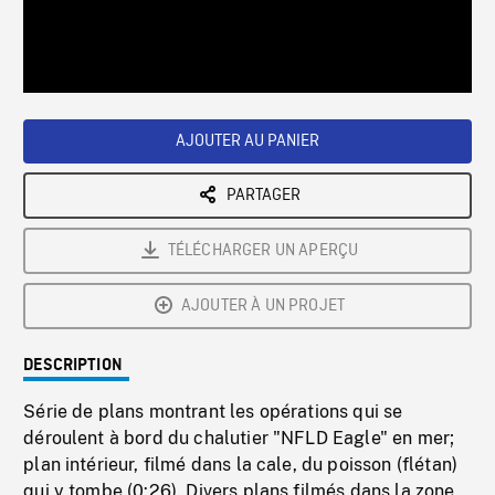
/
Loaded
:
Playback
0%
Rate
AJOUTER AU PANIER
PARTAGER
TÉLÉCHARGER UN APERÇU
AJOUTER À UN PROJET
DESCRIPTION
Série de plans montrant les opérations qui se
déroulent à bord du chalutier "NFLD Eagle" en mer;
plan intérieur, filmé dans la cale, du poisson (flétan)
qui y tombe (0:26). Divers plans filmés dans la zone