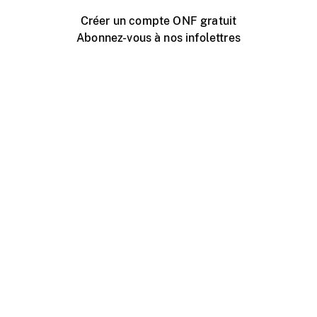
Créer un compte ONF gratuit
Abonnez-vous à nos infolettres
Événements ONF près de chez vous
Créer avec l’ONF
Organiser une projection publique
À propos de ce site
Centre d'aide
Contactez-nous
Espace Média
Emplois
ONF.ca
Production
Distribution
Éducation