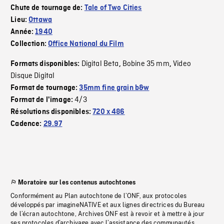
Chute de tournage de:
Tale of Two Cities
Lieu:
Ottawa
Année:
1940
Collection:
Office National du Film
Digital Beta
Bobine 35 mm
Video
Formats disponibles:
,
,
Disque Digital
Format de tournage:
35mm fine grain b&w
4/3
Format de l'image:
Résolutions disponibles:
720 x 486
Cadence:
29.97
Moratoire sur les contenus autochtones
Conformément au Plan autochtone de l’ONF, aux protocoles
développés par imagineNATIVE et aux lignes directrices du Bureau
de l’écran autochtone, Archives ONF est à revoir et à mettre à jour
ses protocoles d’archivage avec l’assistance des communautés