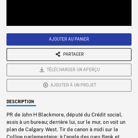
/
Loaded
:
Playback
0%
Rate
AJOUTER AU PANIER
PARTAGER
TÉLÉCHARGER UN APERÇU
AJOUTER À UN PROJET
DESCRIPTION
PR de John H Blackmore, député du Crédit social,
assis à un bureau; derrière lui, sur le mur, on voit un
plan de Calgary West. Tir de canon à midi sur la
Colline parlementaire; à l'angle des rues Bank et