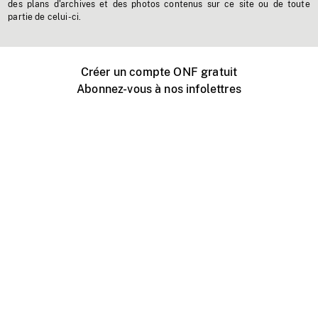
des plans d'archives et des photos contenus sur ce site ou de toute
partie de celui-ci.
Créer un compte ONF gratuit
Abonnez-vous à nos infolettres
Événements ONF près de chez vous
Créer avec l’ONF
Organiser une projection publique
À propos de ce site
Centre d'aide
Contactez-nous
Espace Média
Emplois
ONF.ca