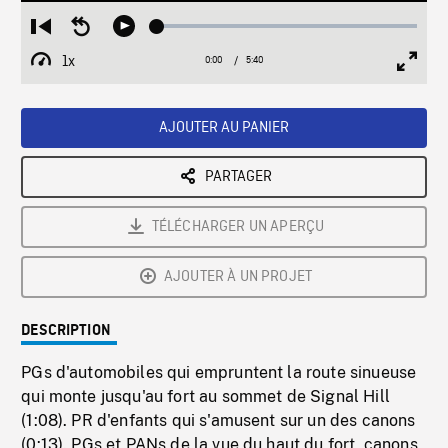
Loaded
:
Restart
Seek
Play
0.66%
from
backward
1x
0:00
Current
5:40
Duration
/
beginning
10
Playback
Full
Time
seconds
Rate
Scree
AJOUTER AU PANIER
PARTAGER
TÉLÉCHARGER UN APERÇU
AJOUTER À UN PROJET
DESCRIPTION
PGs d'automobiles qui empruntent la route sinueuse
qui monte jusqu'au fort au sommet de Signal Hill
(1:08). PR d'enfants qui s'amusent sur un des canons
(0:13). PGs et PANs de la vue du haut du fort, canons