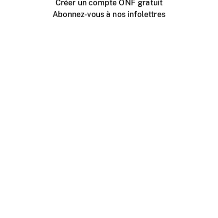
Créer un compte ONF gratuit
Abonnez-vous à nos infolettres
Événements ONF près de chez vous
Créer avec l’ONF
Organiser une projection publique
À propos de ce site
Centre d'aide
Contactez-nous
Espace Média
Emplois
ONF.ca
Production
Distribution
Éducation
Blogue ONF