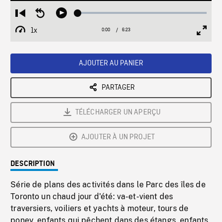
Loaded
:
Restart
Seek
Play
0.59%
from
backward
1x
0:00
Current
6:23
Duration
/
beginning
10
Playback
Full
Time
seconds
Rate
Scree
AJOUTER AU PANIER
PARTAGER
TÉLÉCHARGER UN APERÇU
AJOUTER À UN PROJET
DESCRIPTION
Série de plans des activités dans le Parc des îles de
Toronto un chaud jour d'été: va-et-vient des
traversiers, voiliers et yachts à moteur, tours de
poney, enfants qui pêchent dans des étangs, enfants