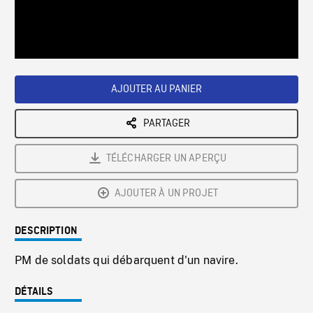
/
Loaded
:
Playback
0%
Rate
AJOUTER AU PANIER
PARTAGER
TÉLÉCHARGER UN APERÇU
AJOUTER À UN PROJET
DESCRIPTION
PM de soldats qui débarquent d'un navire.
DÉTAILS