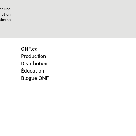
nt une
n et en
photos
ONF.ca
Production
Distribution
Éducation
Blogue ONF