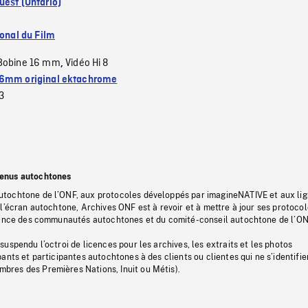
est (Ontario)
ional du Film
Bobine 16 mm
Vidéo Hi 8
,
6mm original ektachrome
3
tenus autochtones
tochtone de l’ONF, aux protocoles développés par imagineNATIVE et aux li
l’écran autochtone, Archives ONF est à revoir et à mettre à jour ses protoco
stance des communautés autochtones et du comité-conseil autochtone de l’ON
uspendu l’octroi de licences pour les archives, les extraits et les photos
ants et participantes autochtones à des clients ou clientes qui ne s’identifie
res des Premières Nations, Inuit ou Métis).