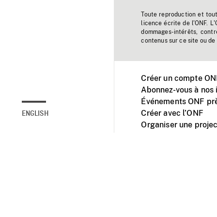
Toute reproduction et tou
licence écrite de l'ONF. L
dommages-intérêts, contr
contenus sur ce site ou de 
Créer un compte ONF
Abonnez-vous à nos i
Événements ONF prè
Créer avec l’ONF
ENGLISH
Organiser une projec
Facebook
Youtube
L'ONF sur mobile et 