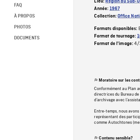
Lieu:
Région du Sud-Ou
FAQ
Année:
1967
À PROPOS
Collection:
Office Nat
PHOTOS
Formats disponibles:
Format de tournage:
1
DOCUMENTS
4/
Format de l'image:
Moratoire sur les con
Conformément au Plan au
directrices du Bureau de 
d’archivage avec l’assi
Entre-temps, nous avons s
représentant des particip
comme Autochtones (memb
Contenu sensible?