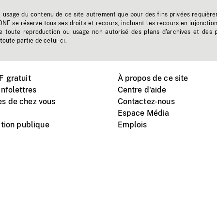
t usage du contenu de ce site autrement que pour des fins privées requière
'ONF se réserve tous ses droits et recours, incluant les recours en injonctio
e toute reproduction ou usage non autorisé des plans d'archives et des 
toute partie de celui-ci.
 gratuit
À propos de ce site
nfolettres
Centre d'aide
s de chez vous
Contactez-nous
Espace Média
tion publique
Emplois
Instagram
Vimeo
X
télé