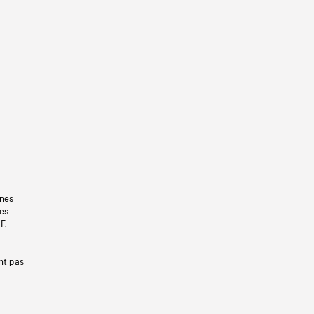
gnes
les
F.
nt pas