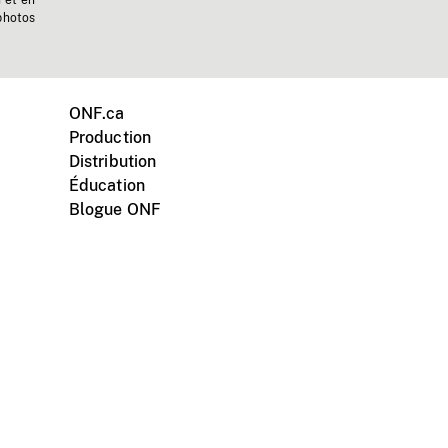
n et en
photos
ONF.ca
Production
Distribution
Éducation
Blogue ONF