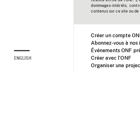
licence écrite de l'ONF. L
dommages-intérêts, contr
contenus sur ce site ou de 
Créer un compte ONF
Abonnez-vous à nos i
Événements ONF prè
Créer avec l’ONF
ENGLISH
Organiser une projec
Facebook
Youtube
L'ONF sur mobile et 