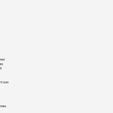
gnes
les
F.
nt pas
ermes