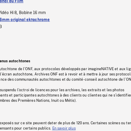
ional du Film
Vidéo Hi 8
Bobine 16 mm
,
6mm original ektachrome
3
tenus autochtones
tochtone de l’ONF, aux protocoles développés par imagineNATIVE et aux li
l’écran autochtone, Archives ONF est à revoir et à mettre à jour ses protoco
stance des communautés autochtones et du comité-conseil autochtone de l’ON
uspendu l’octroi de licences pour les archives, les extraits et les photos
ants et participantes autochtones à des clients ou clientes qui ne s’identifie
res des Premières Nations, Inuit ou Métis).
 exposés sur ce site peuvent dater de plus de 120 ans. Certaines scènes ou t
fensants pour certains publics.
En savoir plus