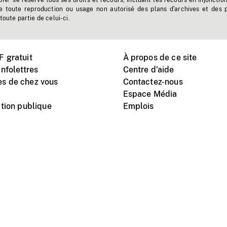
'ONF se réserve tous ses droits et recours, incluant les recours en injonctio
e toute reproduction ou usage non autorisé des plans d'archives et des 
toute partie de celui-ci.
 gratuit
À propos de ce site
nfolettres
Centre d'aide
s de chez vous
Contactez-nous
Espace Média
tion publique
Emplois
Instagram
Vimeo
X
télé