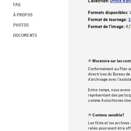
Collection:
Office Nat
FAQ
Formats disponibles:
À PROPOS
Format de tournage:
1
PHOTOS
4/
Format de l'image:
DOCUMENTS
Moratoire sur les con
Conformément au Plan au
directrices du Bureau de 
d’archivage avec l’assi
Entre-temps, nous avons s
représentant des particip
comme Autochtones (memb
Contenu sensible?
Les films et les archives
reliés pourraient être of