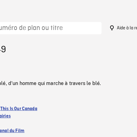
Aide à la 
49
lé, d'un homme qui marche à travers le blé.
:
This Is Our Canada
airies
ional du Film