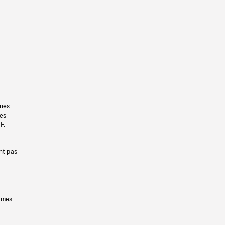
gnes
les
F.
nt pas
ermes