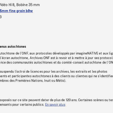
Vidéo Hi 8
Bobine 35 mm
,
5mm fine grain b&w
3
tenus autochtones
tochtone de l’ONF, aux protocoles développés par imagineNATIVE et aux li
l’écran autochtone, Archives ONF est à revoir et à mettre à jour ses protoco
stance des communautés autochtones et du comité-conseil autochtone de l’ON
uspendu l’octroi de licences pour les archives, les extraits et les photos
ants et participantes autochtones à des clients ou clientes qui ne s’identifie
res des Premières Nations, Inuit ou Métis).
 exposés sur ce site peuvent dater de plus de 120 ans. Certaines scènes ou t
fensants pour certains publics.
En savoir plus