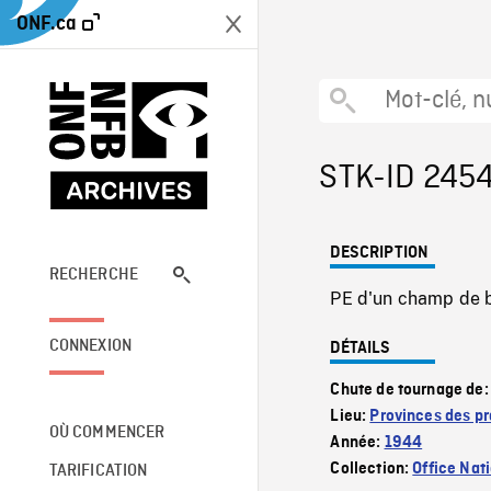
ONF.ca
STK-ID 245
DESCRIPTION
RECHERCHE
PE d'un champ de b
CONNEXION
DÉTAILS
Chute de tournage de
Lieu:
Provinces des pr
OÙ COMMENCER
Année:
1944
Collection:
Office Nat
TARIFICATION