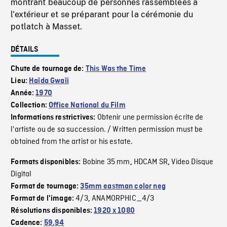
montrant beaucoup de personnes rassemblées à
l'extérieur et se préparant pour la cérémonie du
potlatch à Masset.
DÉTAILS
Chute de tournage de:
This Was the Time
Lieu:
Haïda Gwaïi
Année:
1970
Collection:
Office National du Film
Obtenir une permission écrite de
Informations restrictives:
l'artiste ou de sa succession. / Written permission must be
obtained from the artist or his estate.
Bobine 35 mm
HDCAM SR
Video Disque
Formats disponibles:
,
,
Digital
Format de tournage:
35mm eastman color neg
4/3
ANAMORPHIC_4/3
Format de l'image:
,
Résolutions disponibles:
1920 x 1080
Cadence:
59.94