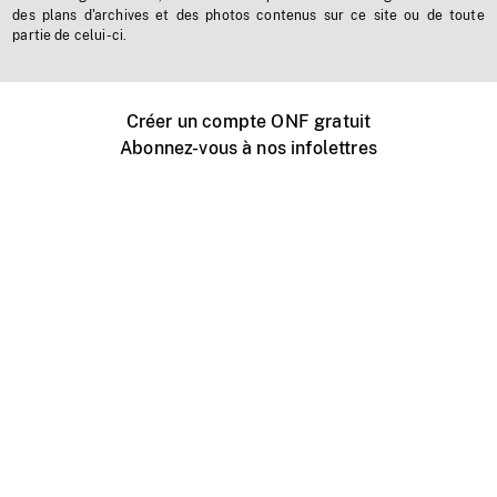
des plans d'archives et des photos contenus sur ce site ou de toute
partie de celui-ci.
Créer un compte ONF gratuit
Abonnez-vous à nos infolettres
Événements ONF près de chez vous
Créer avec l’ONF
Organiser une projection publique
À propos de ce site
Centre d'aide
Contactez-nous
Espace Média
Emplois
ONF.ca