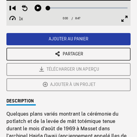
Loaded
:
Restart
Seek
Play
0.43%
from
backward
1x
0:00
Current
8:47
Duration
/
beginning
10
Playback
Full
Time
seconds
Rate
Scree
AJOUTER AU PANIER
PARTAGER
TÉLÉCHARGER UN APERÇU
AJOUTER À UN PROJET
DESCRIPTION
Quelques plans variés montrant la cérémonie du
potlatch et de la levée de mât totémique tenue
durant le mois d'août de 1969 à Masset dans
l’archipel Haida Gwaii (anciennement appelé îles de