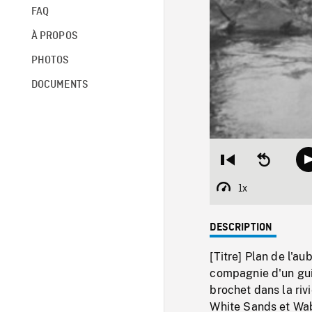
FAQ
À PROPOS
PHOTOS
DOCUMENTS
Restart
Seek
from
backward
beginning
10
1x
Playback
seconds
Rate
DESCRIPTION
[Titre] Plan de l'a
compagnie d'un gui
brochet dans la riv
White Sands et Wab