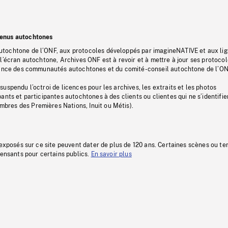
tenus autochtones
tochtone de l’ONF, aux protocoles développés par imagineNATIVE et aux li
l’écran autochtone, Archives ONF est à revoir et à mettre à jour ses protoco
stance des communautés autochtones et du comité-conseil autochtone de l’ON
uspendu l’octroi de licences pour les archives, les extraits et les photos
ants et participantes autochtones à des clients ou clientes qui ne s’identifie
res des Premières Nations, Inuit ou Métis).
 exposés sur ce site peuvent dater de plus de 120 ans. Certaines scènes ou t
fensants pour certains publics.
En savoir plus