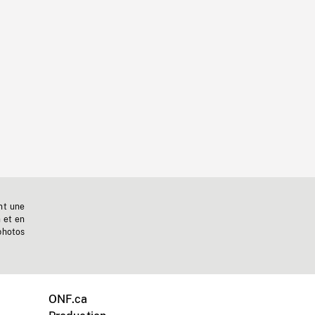
nt une
n et en
photos
ONF.ca