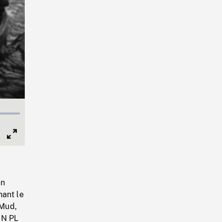
Full
Screen
en
hant le
 Mud,
EN PL