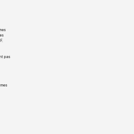
gnes
les
F.
nt pas
ermes