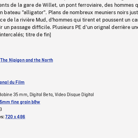
nts de la gare de Willet, un pont ferroviaire, des hommes q
 bateau "alligator". Plans de nombreux meuniers noirs jus
ce de la rivière Mud, d'hommes qui tirent et poussent un ca
r un passage difficile. Plusieurs PE d'un orignal derrière un
ntercalés; titre de fin]
:
The Nipigon and the North
ional du Film
Bobine 35 mm
Digital Beta
Video Disque Digital
,
,
5mm fine grain b&w
3
es:
720 x 486