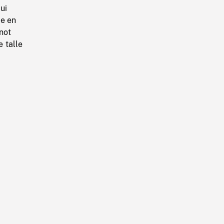
ui
te en
not
e talle