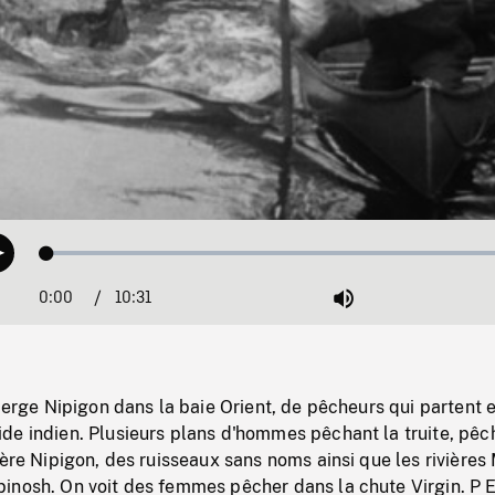
Loaded
:
Play
0.35%
0:00
Current
10:31
Duration
/
Mute
Time
uberge Nipigon dans la baie Orient, de pêcheurs qui partent 
de indien. Plusieurs plans d'hommes pêchant la truite, pêc
ière Nipigon, des ruisseaux sans noms ainsi que les rivières
inosh. On voit des femmes pêcher dans la chute Virgin. P 