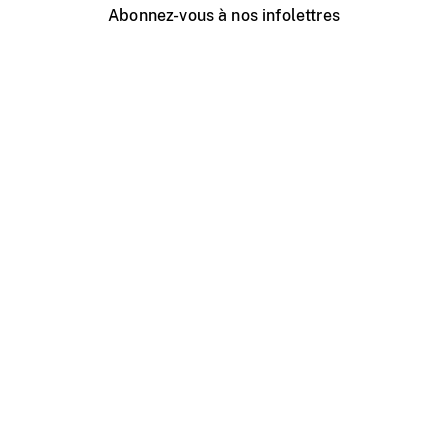
Abonnez-vous à nos infolettres
Événements ONF près de chez vous
Créer avec l’ONF
Organiser une projection publique
À propos de ce site
Centre d'aide
Contactez-nous
Espace Média
Emplois
ONF.ca
Production
Distribution
Éducation
Blogue ONF