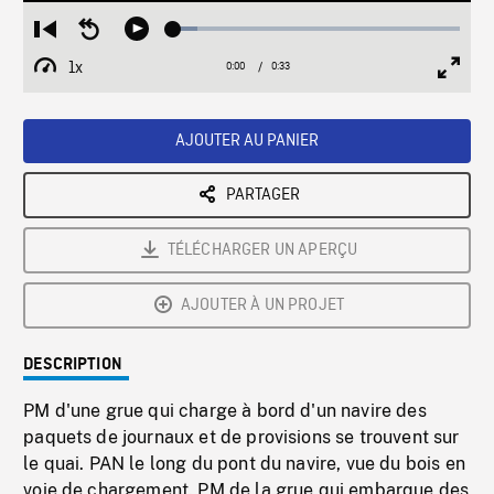
Loaded
:
Restart
Seek
Play
8.41%
from
backward
1x
0:00
Current
0:33
Duration
/
beginning
10
Playback
Full
Time
seconds
Rate
Scree
AJOUTER AU PANIER
PARTAGER
TÉLÉCHARGER UN APERÇU
AJOUTER À UN PROJET
DESCRIPTION
PM d'une grue qui charge à bord d'un navire des
paquets de journaux et de provisions se trouvent sur
le quai. PAN le long du pont du navire, vue du bois en
voie de chargement. PM de la grue qui embarque des