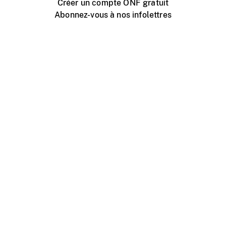
Créer un compte ONF gratuit
Abonnez-vous à nos infolettres
Événements ONF près de chez vous
Créer avec l’ONF
Organiser une projection publique
À propos de ce site
Centre d'aide
Contactez-nous
Espace Média
Emplois
ONF.ca
Production
Distribution
Éducation
Blogue ONF