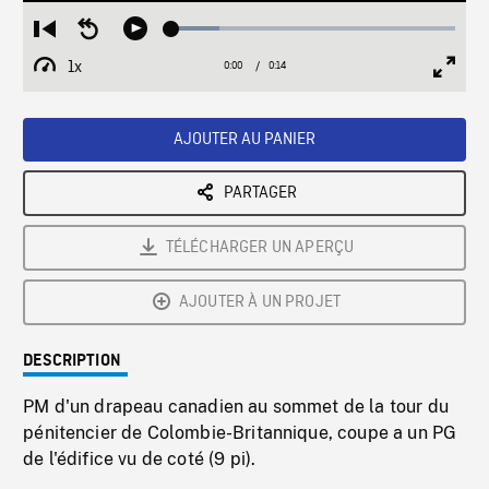
Loaded
:
Restart
Seek
Play
16.92%
from
backward
1x
0:00
Current
0:14
Duration
/
beginning
10
Playback
Full
Time
seconds
Rate
Scree
AJOUTER AU PANIER
PARTAGER
TÉLÉCHARGER UN APERÇU
AJOUTER À UN PROJET
DESCRIPTION
PM d'un drapeau canadien au sommet de la tour du
pénitencier de Colombie-Britannique, coupe a un PG
de l'édifice vu de coté (9 pi).