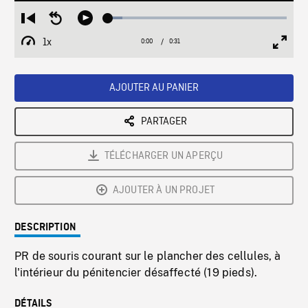
Loaded
:
Restart
Seek
Play
8.03%
from
backward
1x
0:00
Current
0:31
Duration
/
beginning
10
Playback
Full
Time
seconds
Rate
Scree
AJOUTER AU PANIER
PARTAGER
TÉLÉCHARGER UN APERÇU
AJOUTER À UN PROJET
DESCRIPTION
PR de souris courant sur le plancher des cellules, à
l'intérieur du pénitencier désaffecté (19 pieds).
DÉTAILS