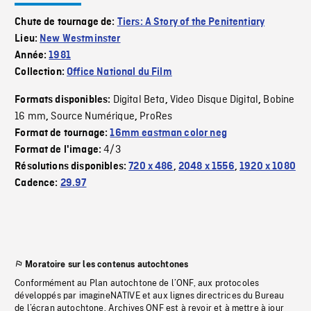
Chute de tournage de:
Tiers: A Story of the Penitentiary
Lieu:
New Westminster
Année:
1981
Collection:
Office National du Film
Digital Beta
Video Disque Digital
Bobine
Formats disponibles:
,
,
16 mm
Source Numérique
ProRes
,
,
Format de tournage:
16mm eastman color neg
4/3
Format de l'image:
Résolutions disponibles:
720 x 486
,
2048 x 1556
,
1920 x 1080
Cadence:
29.97
Moratoire sur les contenus autochtones
Conformément au Plan autochtone de l’ONF, aux protocoles
développés par imagineNATIVE et aux lignes directrices du Bureau
de l’écran autochtone, Archives ONF est à revoir et à mettre à jour