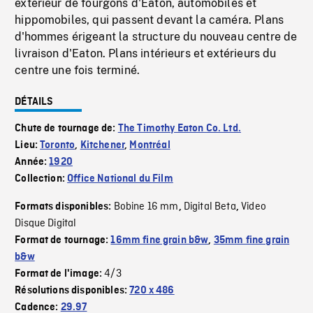
extérieur de fourgons d'Eaton, automobiles et
hippomobiles, qui passent devant la caméra. Plans
d'hommes érigeant la structure du nouveau centre de
livraison d'Eaton. Plans intérieurs et extérieurs du
centre une fois terminé.
DÉTAILS
Chute de tournage de:
The Timothy Eaton Co. Ltd.
Lieu:
Toronto
,
Kitchener
,
Montréal
Année:
1920
Collection:
Office National du Film
Bobine 16 mm
Digital Beta
Video
Formats disponibles:
,
,
Disque Digital
Format de tournage:
16mm fine grain b&w
,
35mm fine grain
b&w
4/3
Format de l'image:
Résolutions disponibles:
720 x 486
Cadence:
29.97