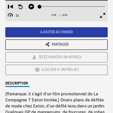
Loaded
:
Restart
Seek
Play
0.35%
from
backward
1x
0:00
Current
10:23
Duration
/
beginning
10
Playback
Full
Time
seconds
Rate
Scree
AJOUTER AU PANIER
PARTAGER
TÉLÉCHARGER UN APERÇU
AJOUTER À UN PROJET
DESCRIPTION
[Remarque: il s'agit d'un film promotionnel de La
Compagnie T Eaton limitée.] Divers plans de défilés
de mode chez Eaton, d'un défilé tenu dans un jardin.
Quelques GP de mannequins, de fourrures, de robes