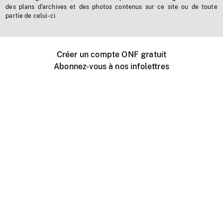
des plans d'archives et des photos contenus sur ce site ou de toute
partie de celui-ci.
Créer un compte ONF gratuit
Abonnez-vous à nos infolettres
Événements ONF près de chez vous
Créer avec l’ONF
Organiser une projection publique
À propos de ce site
Centre d'aide
Contactez-nous
Espace Média
Emplois
ONF.ca