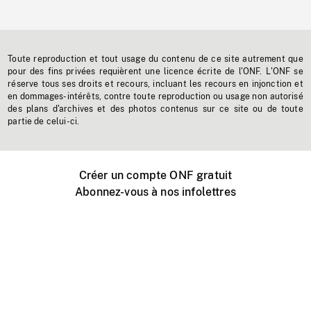
Toute reproduction et tout usage du contenu de ce site autrement que
pour des fins privées requièrent une licence écrite de l'ONF. L'ONF se
réserve tous ses droits et recours, incluant les recours en injonction et
en dommages-intérêts, contre toute reproduction ou usage non autorisé
des plans d'archives et des photos contenus sur ce site ou de toute
partie de celui-ci.
Créer un compte ONF gratuit
Abonnez-vous à nos infolettres
Événements ONF près de chez vous
Créer avec l’ONF
Organiser une projection publique
À propos de ce site
Centre d'aide