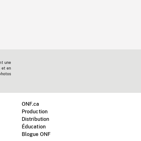
nt une
n et en
photos
ONF.ca
Production
Distribution
Éducation
Blogue ONF