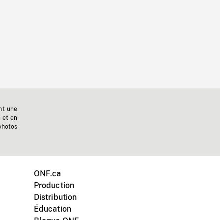
nt une
n et en
photos
ONF.ca
Production
Distribution
Éducation