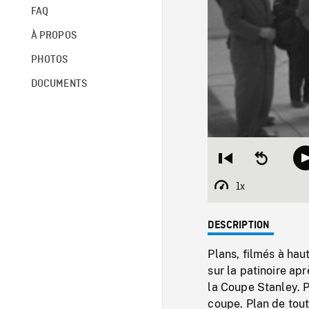
FAQ
À PROPOS
PHOTOS
DOCUMENTS
Restart
Seek
from
backward
beginning
10
1x
Playback
seconds
Rate
DESCRIPTION
Plans, filmés à hau
sur la patinoire ap
la Coupe Stanley. P
coupe. Plan de tout