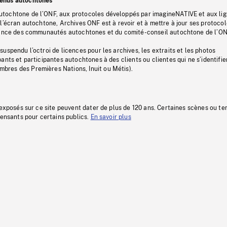
tenus autochtones
tochtone de l’ONF, aux protocoles développés par imagineNATIVE et aux li
l’écran autochtone, Archives ONF est à revoir et à mettre à jour ses protoco
stance des communautés autochtones et du comité-conseil autochtone de l’ON
uspendu l’octroi de licences pour les archives, les extraits et les photos
ants et participantes autochtones à des clients ou clientes qui ne s’identifie
res des Premières Nations, Inuit ou Métis).
 exposés sur ce site peuvent dater de plus de 120 ans. Certaines scènes ou t
fensants pour certains publics.
En savoir plus