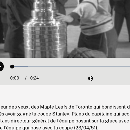
Loaded
:
Play
11.95%
0:00
Current
0:24
Duration
/
Mute
Time
teur des yeux, des Maple Leafs de Toronto qui bondissent d
rès avoir gagné la coupe Stanley. Plans du capitaine qui ac
lans directeur général de l'équipe posant sur la glace avec
e l'équipe qui pose avec la coupe (23/04/51).