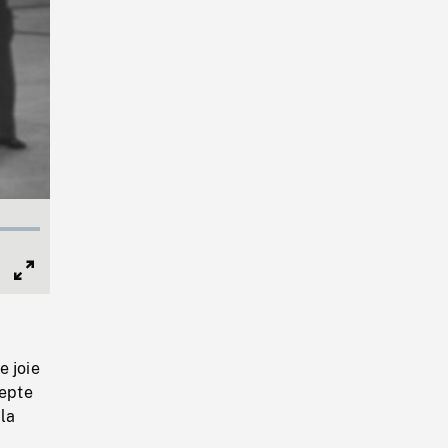
Full
Screen
e joie
cepte
 la