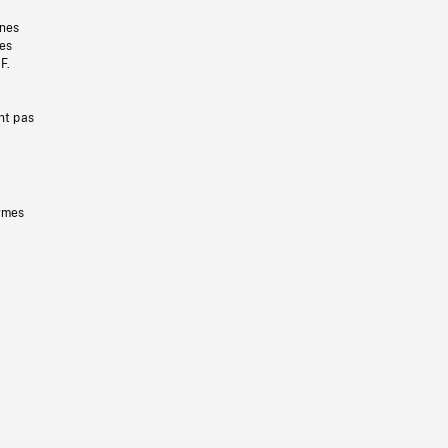
gnes
les
F.
nt pas
ermes