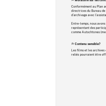
Moratoire sur les con
Conformément au Plan au
directrices du Bureau de 
d’archivage avec l’assi
Entre-temps, nous avons s
représentant des particip
comme Autochtones (memb
Contenu sensible?
Les films et les archives
reliés pourraient être of