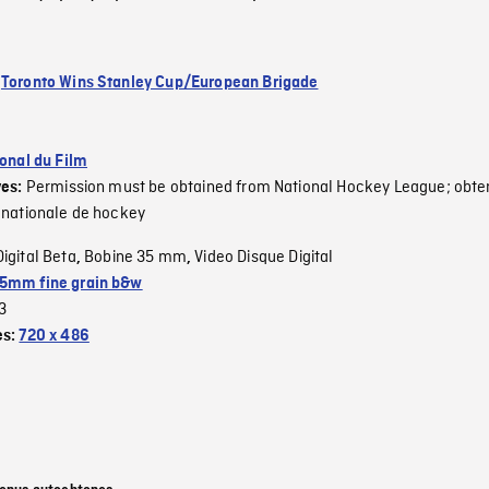
:
Toronto Wins Stanley Cup/European Brigade
ional du Film
Permission must be obtained from National Hockey League; obte
ves:
 nationale de hockey
Digital Beta
Bobine 35 mm
Video Disque Digital
,
,
5mm fine grain b&w
3
es:
720 x 486