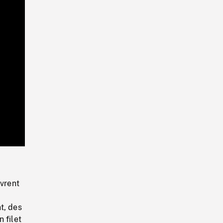
Playback
Rate
uvrent
t, des
 filet