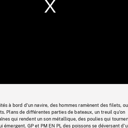
/
Loaded
:
Mute
0%
vités à bord d'un navire, des hommes ramènent des filets, o
ts. Plans de différentes parties de bateaux, un treuil qu'on
nes qui rendent un son métallique, des poulies qui tournen
qui émergent. GP et PM EN PL des poissons se déversant d'un