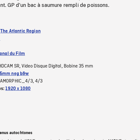
ont. GP d'un bac à saumure rempli de poissons.
:
The Atlantic Region
e
ional du Film
HDCAM SR
Video Disque Digital
Bobine 35 mm
,
,
5mm neg b&w
AMORPHIC_4/3
4/3
,
es:
1920 x 1080
tenus autochtones