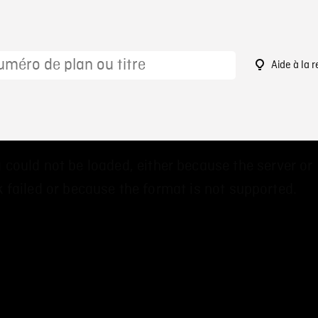
Aide à la 
4
 could not be loaded, either because the server or
 failed or because the format is not supported.