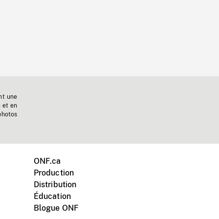
nt une
n et en
photos
ONF.ca
Production
Distribution
Éducation
Blogue ONF