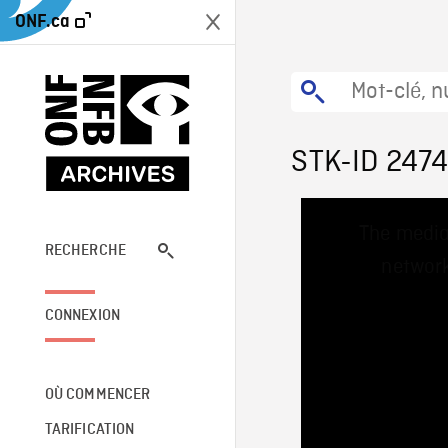
ONF.ca
STK-ID 247
This
The media
is
a
RECHERCHE
network
modal
window.
CONNEXION
OÙ COMMENCER
TARIFICATION