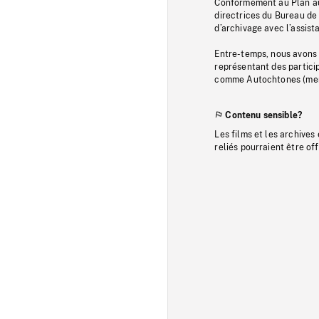
Conformément au Plan au
directrices du Bureau de 
d’archivage avec l’assi
Entre-temps, nous avons s
représentant des particip
comme Autochtones (memb
Contenu sensible?
Les films et les archives
reliés pourraient être of