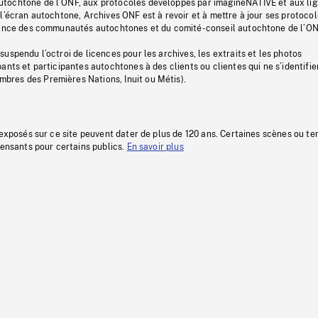
tochtone de l’ONF, aux protocoles développés par imagineNATIVE et aux li
l’écran autochtone, Archives ONF est à revoir et à mettre à jour ses protoco
stance des communautés autochtones et du comité-conseil autochtone de l’ON
uspendu l’octroi de licences pour les archives, les extraits et les photos
ants et participantes autochtones à des clients ou clientes qui ne s’identifie
res des Premières Nations, Inuit ou Métis).
 exposés sur ce site peuvent dater de plus de 120 ans. Certaines scènes ou t
fensants pour certains publics.
En savoir plus