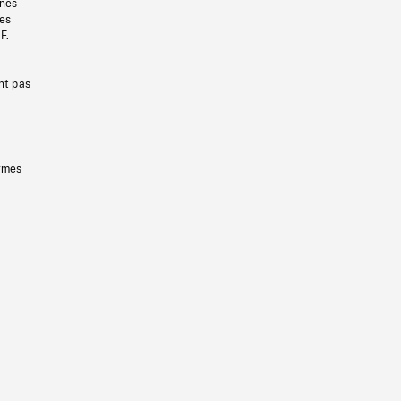
gnes
les
F.
nt pas
ermes