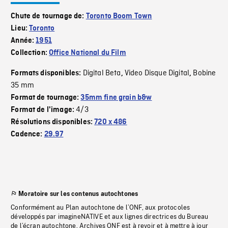
Chute de tournage de:
Toronto Boom Town
Lieu:
Toronto
Année:
1951
Collection:
Office National du Film
Digital Beta
Video Disque Digital
Bobine
Formats disponibles:
,
,
35 mm
Format de tournage:
35mm fine grain b&w
4/3
Format de l'image:
Résolutions disponibles:
720 x 486
Cadence:
29.97
Moratoire sur les contenus autochtones
Conformément au Plan autochtone de l’ONF, aux protocoles
développés par imagineNATIVE et aux lignes directrices du Bureau
de l’écran autochtone, Archives ONF est à revoir et à mettre à jour