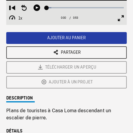
Loaded
:
Restart
Seek
Play
6.07%
from
backward
1x
0:00
Current
0:53
Duration
/
beginning
10
Playback
Full
Time
seconds
Rate
Scree
AJOUTER AU PANIER
PARTAGER
TÉLÉCHARGER UN APERÇU
AJOUTER À UN PROJET
DESCRIPTION
Plans de touristes à Casa Loma descendant un
escalier de pierre.
DÉTAILS