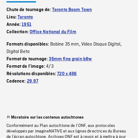
Chute de tournage de:
Toronto Boom Town
Lieu:
Toronto
Année:
1951
Collection:
Office National du Film
Bobine 35 mm
Video Disque Digital
Formats disponibles:
,
,
Digital Beta
Format de tournage:
35mm fine grain b&w
4/3
Format de l'image:
Résolutions disponibles:
720 x 486
Cadence:
29.97
Moratoire sur les contenus autochtones
Conformément au Plan autochtone de l’ONF, aux protocoles
développés par imagineNATIVE et aux lignes directrices du Bureau
de l’écran autochtone, Archives ONF est à revoir et à mettre à jour