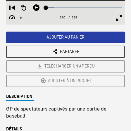
Loaded
:
Restart
Seek
Play
10.23%
from
backward
1x
0:00
Current
0:26
Duration
/
beginning
10
Playback
Full
Time
seconds
Rate
Scree
AJOUTER AU PANIER
PARTAGER
TÉLÉCHARGER UN APERÇU
AJOUTER À UN PROJET
DESCRIPTION
GP de spectateurs captivés par une partie de
baseball.
DÉTAILS