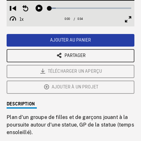
Loaded
:
Restart
Seek
Play
7.45%
from
backward
1x
0:00
Current
0:34
Duration
/
beginning
10
Playback
Full
Time
seconds
Rate
Scree
AJOUTER AU PANIER
PARTAGER
TÉLÉCHARGER UN APERÇU
AJOUTER À UN PROJET
DESCRIPTION
Plan d'un groupe de filles et de garçons jouant à la
poursuite autour d'une statue, GP de la statue (temps
ensoleillé).