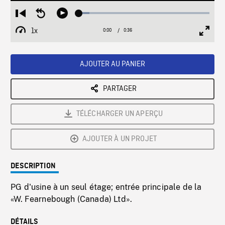
Loaded
:
Restart
Seek
Play
7.82%
from
backward
1x
0:00
Current
0:36
Duration
/
beginning
10
Playback
Full
Time
seconds
Rate
Scree
AJOUTER AU PANIER
PARTAGER
TÉLÉCHARGER UN APERÇU
AJOUTER À UN PROJET
DESCRIPTION
PG d'usine à un seul étage; entrée principale de la
«W. Fearnebough (Canada) Ltd».
DÉTAILS