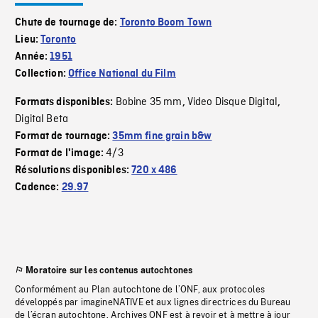
Chute de tournage de:
Toronto Boom Town
Lieu:
Toronto
Année:
1951
Collection:
Office National du Film
Bobine 35 mm
Video Disque Digital
Formats disponibles:
,
,
Digital Beta
Format de tournage:
35mm fine grain b&w
4/3
Format de l'image:
Résolutions disponibles:
720 x 486
Cadence:
29.97
Moratoire sur les contenus autochtones
Conformément au Plan autochtone de l’ONF, aux protocoles
développés par imagineNATIVE et aux lignes directrices du Bureau
de l’écran autochtone, Archives ONF est à revoir et à mettre à jour