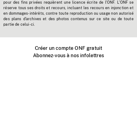
pour des fins privées requièrent une licence écrite de l'ONF. L'ONF se
réserve tous ses droits et recours, incluant les recours en injonction et
en dommages-intérêts, contre toute reproduction ou usage non autorisé
des plans d'archives et des photos contenus sur ce site ou de toute
partie de celui-ci.
Créer un compte ONF gratuit
Abonnez-vous à nos infolettres
Événements ONF près de chez vous
Créer avec l’ONF
Organiser une projection publique
À propos de ce site
Centre d'aide
Contactez-nous
Espace Média
Emplois