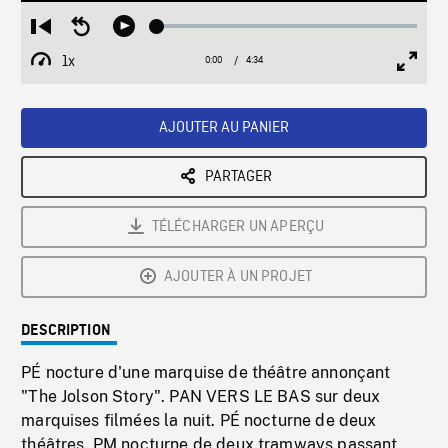
Loaded
:
Restart
Seek
Play
1.18%
from
backward
1x
0:00
Current
4:34
Duration
/
beginning
10
Playback
Full
Time
seconds
Rate
Scree
AJOUTER AU PANIER
PARTAGER
TÉLÉCHARGER UN APERÇU
AJOUTER À UN PROJET
DESCRIPTION
PÉ nocture d'une marquise de théâtre annonçant
"The Jolson Story". PAN VERS LE BAS sur deux
marquises filmées la nuit. PÉ nocturne de deux
théâtres. PM nocturne de deux tramways passant