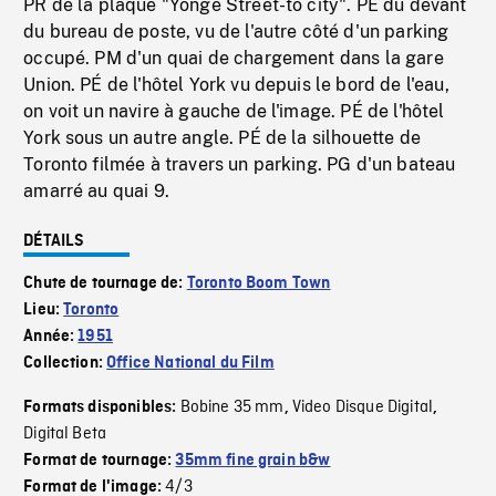
PR de la plaque "Yonge Street-to city". PÉ du devant
du bureau de poste, vu de l'autre côté d'un parking
occupé. PM d'un quai de chargement dans la gare
Union. PÉ de l'hôtel York vu depuis le bord de l'eau,
on voit un navire à gauche de l'image. PÉ de l'hôtel
York sous un autre angle. PÉ de la silhouette de
Toronto filmée à travers un parking. PG d'un bateau
amarré au quai 9.
DÉTAILS
Chute de tournage de:
Toronto Boom Town
Lieu:
Toronto
Année:
1951
Collection:
Office National du Film
Bobine 35 mm
Video Disque Digital
Formats disponibles:
,
,
Digital Beta
Format de tournage:
35mm fine grain b&w
4/3
Format de l'image: