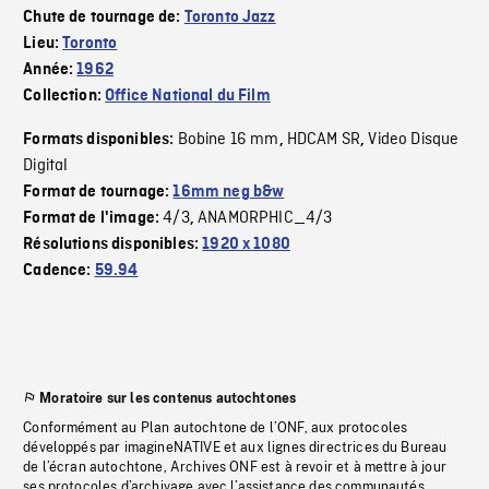
Chute de tournage de:
Toronto Jazz
Lieu:
Toronto
Année:
1962
Collection:
Office National du Film
Bobine 16 mm
HDCAM SR
Video Disque
Formats disponibles:
,
,
Digital
Format de tournage:
16mm neg b&w
4/3
ANAMORPHIC_4/3
Format de l'image:
,
Résolutions disponibles:
1920 x 1080
Cadence:
59.94
Moratoire sur les contenus autochtones
Conformément au Plan autochtone de l’ONF, aux protocoles
développés par imagineNATIVE et aux lignes directrices du Bureau
de l’écran autochtone, Archives ONF est à revoir et à mettre à jour
ses protocoles d’archivage avec l’assistance des communautés