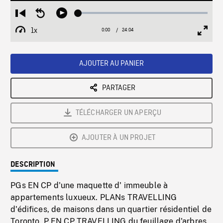
Loaded
:
Restart
Seek
Play
0.16%
from
backward
1x
0:00
Current
24:04
Duration
/
beginning
10
Playback
Full
Time
seconds
Rate
Scree
AJOUTER AU PANIER
PARTAGER
TÉLÉCHARGER UN APERÇU
AJOUTER À UN PROJET
DESCRIPTION
PGs EN CP d'une maquette d' immeuble à
appartements luxueux. PLANs TRAVELLING
d'édifices, de maisons dans un quartier résidentiel de
Toronto. P EN CP TRAVELLING du feuillage d'arbres.