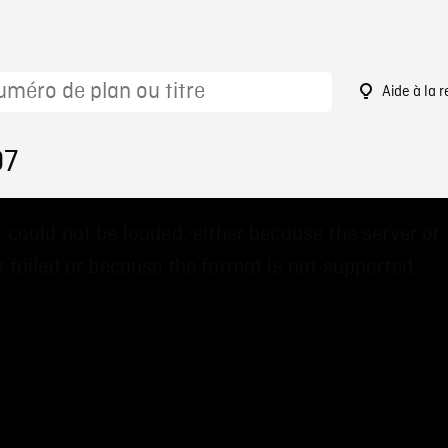
Aide à la 
07
 could not be loaded, either because the server or
 failed or because the format is not supported.