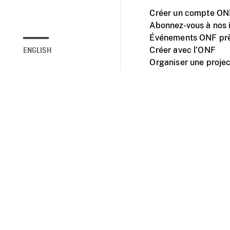
Créer un compte ONF
Abonnez-vous à nos i
Événements ONF prè
Créer avec l’ONF
ENGLISH
Organiser une projec
Facebook
Youtube
L'ONF sur mobile et 
Accessibilité
Site ins
© 2025 Office natio