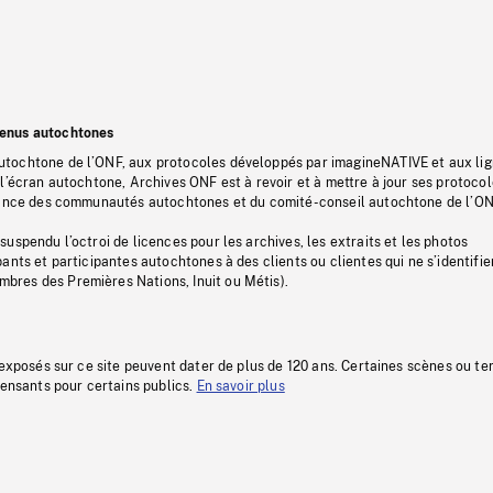
tenus autochtones
tochtone de l’ONF, aux protocoles développés par imagineNATIVE et aux li
l’écran autochtone, Archives ONF est à revoir et à mettre à jour ses protoco
stance des communautés autochtones et du comité-conseil autochtone de l’ON
uspendu l’octroi de licences pour les archives, les extraits et les photos
ants et participantes autochtones à des clients ou clientes qui ne s’identifie
res des Premières Nations, Inuit ou Métis).
 exposés sur ce site peuvent dater de plus de 120 ans. Certaines scènes ou t
fensants pour certains publics.
En savoir plus