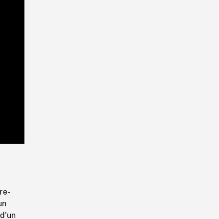
Playback
Rate
re-
un
 d'un