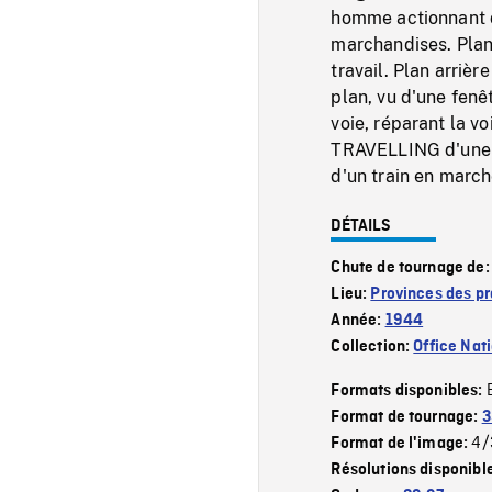
homme actionnant d
marchandises. Plans
travail. Plan arrièr
plan, vu d'une fenê
voie, réparant la v
TRAVELLING d'une r
d'un train en march
DÉTAILS
Chute de tournage de
Lieu:
Provinces des pr
Année:
1944
Collection:
Office Nat
Formats disponibles:
Format de tournage:
3
4/
Format de l'image:
Résolutions disponibl