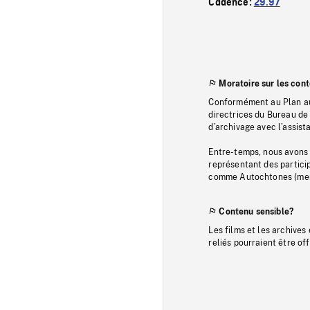
Cadence:
29.97
Moratoire sur les con
Conformément au Plan au
directrices du Bureau de 
d’archivage avec l’assi
Entre-temps, nous avons s
représentant des particip
comme Autochtones (memb
Contenu sensible?
Les films et les archives
reliés pourraient être of