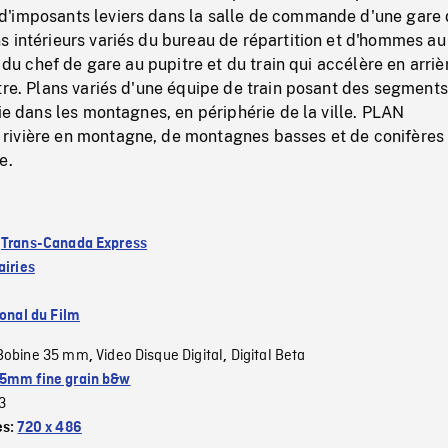
'imposants leviers dans la salle de commande d'une gare
 intérieurs variés du bureau de répartition et d'hommes au
e du chef de gare au pupitre et du train qui accélère en arriè
tre. Plans variés d'une équipe de train posant des segment
oie dans les montagnes, en périphérie de la ville. PLAN
ivière en montagne, de montagnes basses et de conifères
e.
:
Trans-Canada Express
airies
ional du Film
Bobine 35 mm
Video Disque Digital
Digital Beta
,
,
5mm fine grain b&w
3
es:
720 x 486