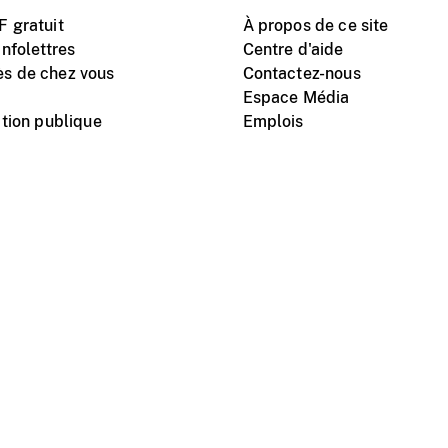
 gratuit
À propos de ce site
nfolettres
Centre d'aide
s de chez vous
Contactez-nous
Espace Média
tion publique
Emplois
Instagram
Vimeo
X
télé
titutionnel
Conditions d'utilisation
Protection des renseigne
nal du film du Canada