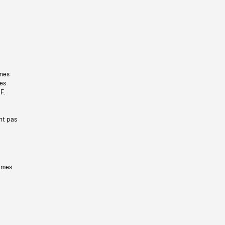
gnes
les
F.
nt pas
ermes