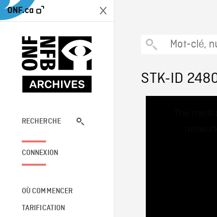
ONF.ca
STK-ID 248
This
The media
is
a
RECHERCHE
network
modal
window.
CONNEXION
OÙ COMMENCER
TARIFICATION