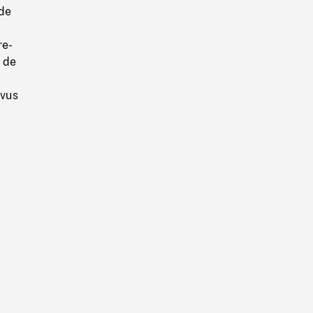
 de
re-
s de
 vus